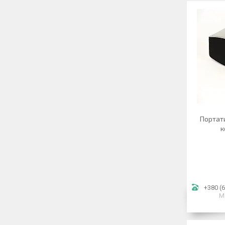
Портат
к
+380 (6
М