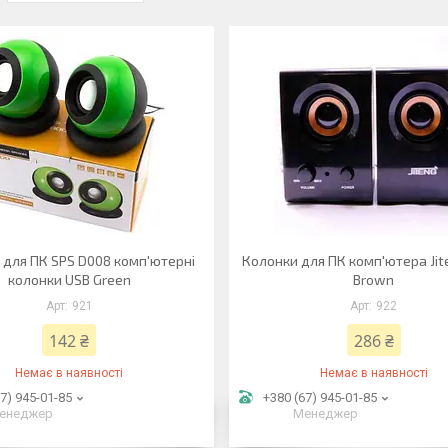
 для ПК SPS D008 комп'ютерні
Колонки для ПК комп'ютера Ji
колонки USB Green
Brown
921
922
142 ₴
286 ₴
Немає в наявності
Немає в наявності
7) 945-01-85
+380 (67) 945-01-85
енеджер
Менеджер