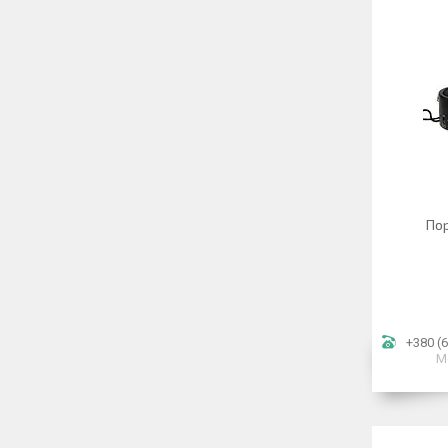
По
+380 (6
М