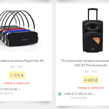
тивна колонка Hopestar A6
Потужна портативна колонка
UKC BT15A bluetooth
1835
1837
1 375 ₴
4 400 ₴
Немає в наявності
Немає в наявності
7) 945-01-85
енеджер
+380 (67) 945-01-85
Менеджер