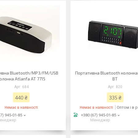
ивна Bluetooth/MP3/FM/USB
Портативна Bluetooth колонка
олонка Atlanfa AT 7715
BT
684
820
440 ₴
335 ₴
Оптом і в 
Немає в наявності
Немає в наявності
7) 945-01-85
+380 (67) 945-01-85
енеджер
Менеджер