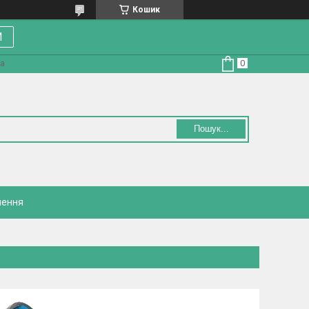
Кошик
И
на
Пошук...
нення