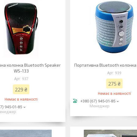
на колонка Bluetooth Speaker
Портативна Bluetooth колонка
WS-133
939
937
275 ₴
229 ₴
Немає в наявності
Немає в наявності
+380 (67) 945-01-85
Менеджер
7) 945-01-85
енеджер