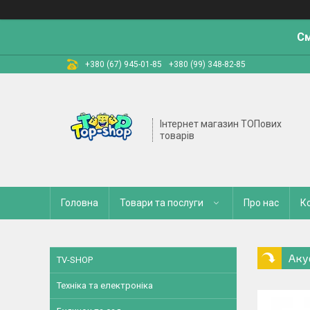
См
+380 (67) 945-01-85
+380 (99) 348-82-85
Інтернет магазин ТОПових
товарів
Головна
Товари та послуги
Про нас
К
Аку
TV-SHOP
Техніка та електроніка