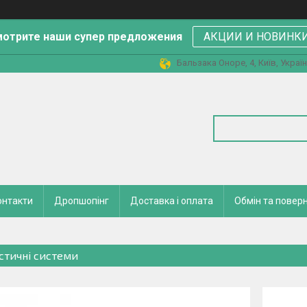
отрите наши супер предложения
АКЦИИ И НОВИНК
Бальзака Оноре, 4, Київ, Украї
онтакти
Дропшопінг
Доставка і оплата
Обмін та повер
стичні системи