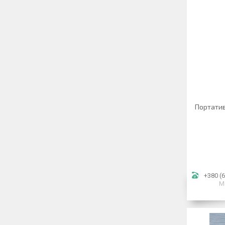
Портатив
+380 (6
М