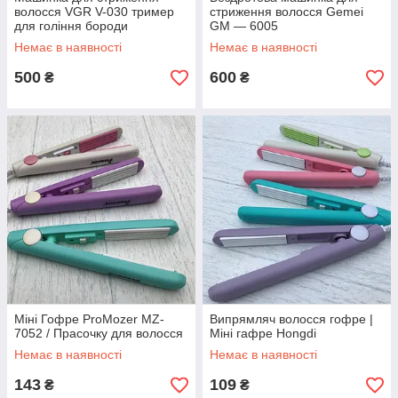
волосся VGR V-030 тример
стриження волосся Gemei
для гоління бороди
GM — 6005
Немає в наявності
Немає в наявності
500
600
₴
₴
Міні Гофре ProMozer MZ-
Випрямляч волосся гофре |
7052 / Прасочку для волосся
Міні гафре Hongdi
Немає в наявності
Немає в наявності
143
109
₴
₴