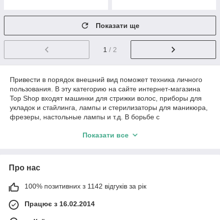
Показати ще
1
/ 2
Привести в порядок внешний вид поможет техника личного
пользования. В эту категорию на сайте интернет-магазина
Top Shop входят машинки для стрижки волос, приборы для
укладок и стайлинга, лампы и стерилизаторы для маникюра,
фрезеры, настольные лампы и т.д. В борьбе с
растительностью призваны помогать эпиляторы и триммеры.
Показати все
Ассортимент интернет-магазина Top Shop позволит выбрать
технику производителей «BRAUN», «GEMEI», «PRO
MOTEC». Создать прическу помогут плойки, утюжки,
стайлеры «Gemei», «Babyliss» и «ProMozer» с множеством
Про нас
насадок. Правильно выбранный прибор может
удовлетворить желания любой девушки: накрутить локоны,
100% позитивних з 1142 відгуків за рік
выровнять пряди или создать эффект «гофре» без вреда для
волос. Категория «Бытовая техника для личного
Працює з 16.02.2014
пользования» включает так же электронные сигареты, LED-
лампы и ночники. Осветительные приборы на сайте