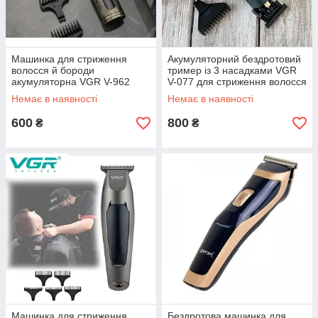
Машинка для стриження
Акумуляторний бездротовий
волосся й бороди
тример із 3 насадками VGR
акумуляторна VGR V-962
V-077 для стриження волосся
й бороди
Немає в наявності
Немає в наявності
600
800
₴
₴
Машинка для стриження
Бездротова машинка для