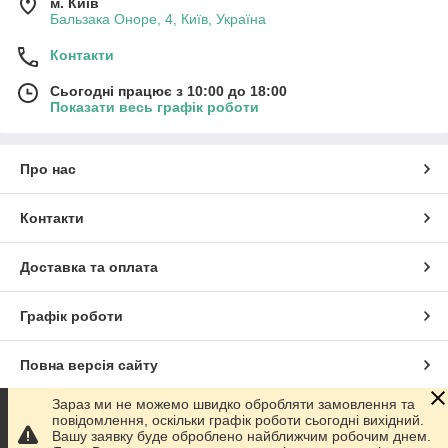
м. Київ
представлены в двух видах – светодиодные и LED, среди них
Бальзака Оноре, 4, Київ, Україна
настольные модели, печки для маникюра ТМ «Nail Polisher»,
Контакти
«Lina». Электронные сигареты – аксесуар для людини, яка
хоче кинути курити або просто віддає перевагу такий вид
Сьогодні працює з 10:00 до 18:00
тютюновому. Крім девайса, на сайті інтернет-магазину Top
Показати весь графік роботи
Shop Ви можете вибрати рідина з фруктовими смаками або
акумулятор.
Про нас
Контакти
Доставка та оплата
Графік роботи
Повна версія сайту
Зараз ми не можемо швидко обробляти замовлення та
Сайт створено на маркетплейсі
Prom.ua
повідомлення, оскільки графік роботи сьогодні вихідний.
Вашу заявку буде оброблено найближчим робочим днем.