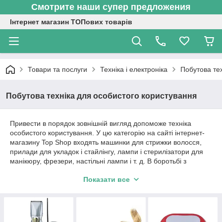
Смотрите наши супер предложения
Інтернет магазин ТОПових товарів
Товари та послуги
Техніка і електроніка
Побутова те
Побутова техніка для особистого користування
Привести в порядок зовнішній вигляд допоможе техніка
особистого користування. У цю категорію на сайті інтернет-
магазину Top Shop входять машинки для стрижки волосся,
прилади для укладок і стайлінгу, лампи і стерилізатори для
манікюру, фрезери, настільні лампи і т. д. В боротьбі з
рослинністю покликані допомагати епілятори і тримери.
Показати все
Асортимент інтернет-магазину Top Shop дозволить вибрати
техніку виробників «BRAUN», «GEMEI», «PRO MOTEC».
Створити зачіску допоможуть плойки, утюжки, стайлери
«Gemei», «Babyliss» і «ProMozer» з безліччю насадок.
Правильно обраний прилад може задовольнити бажання