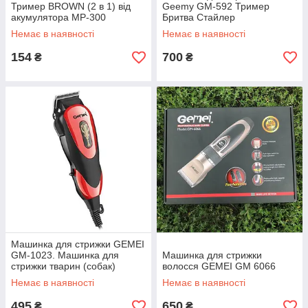
Тример BROWN (2 в 1) від
Geemy GM-592 Тример
акумулятора MP-300
Бритва Стайлер
Бодигруммер
Немає в наявності
Немає в наявності
154
700
₴
₴
Машинка для стрижки GEMEI
GM-1023. Машинка для
Машинка для стрижки
стрижки тварин (собак)
волосся GEMEI GM 6066
Немає в наявності
Немає в наявності
495
650
₴
₴