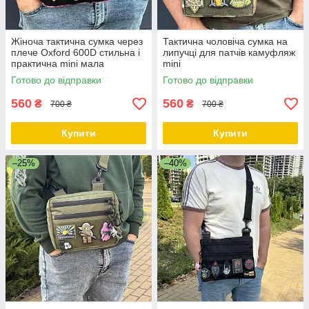
Жіноча тактична сумка через
Тактична чоловіча сумка на
плече Oxford 600D стильна і
липучці для патчів камуфляж
практична mini мала
mini
Готово до відправки
Готово до відправки
560
560
₴
₴
700 ₴
700 ₴
Купити
Купити
–25%
–40%