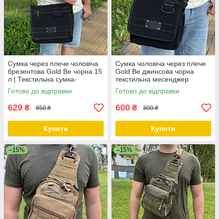
Сумка через плече чоловіча
Сумка чоловіча через плече
брезентова Gold Be чорна 15
Gold Be джинсова чорна
л | Текстильна сумка-
текстильна месенджер
месенджер для роботи та
кросбоді 25×27×10 см
Готово до відправки
Готово до відправки
міста
629
600
₴
₴
850 ₴
800 ₴
Купити
Купити
–15%
–15%