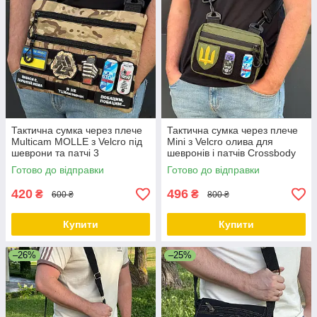
Тактична сумка через плече
Тактична сумка через плече
Multicam MOLLE з Velcro під
Mini з Velcro олива для
шеврони та патчі 3
шевронів і патчів Crossbody
відділення Оксфорд у
Messenger Oxford
Готово до відправки
Готово до відправки
мультикамі
420
496
₴
₴
600 ₴
800 ₴
Купити
Купити
–26%
–25%