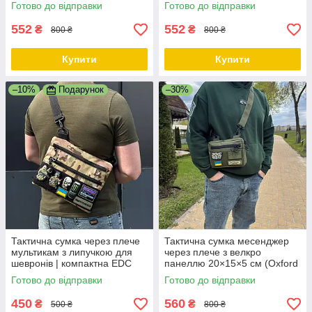
патчів
шеврони 27×23 см
Готово до відправки
Готово до відправки
552
552
₴
₴
800 ₴
800 ₴
Купити
Купити
–10%
Подарунок
–30%
Тактична сумка через плече
Тактична сумка месенджер
мультикам з липучкою для
через плече з велкро
шевронів | компактна EDC
панеллю 20×15×5 см (Oxford
сумка VELCRO
600D, олива) mini
Готово до відправки
Готово до відправки
450
560
₴
₴
500 ₴
800 ₴