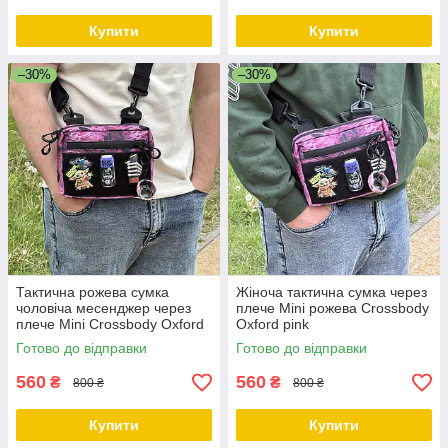
Купити
Купити
–30%
–30%
Тактична рожева сумка
Жіноча тактична сумка через
чоловіча месенджер через
плече Mini рожева Crossbody
плече Mini Crossbody Oxford
Oxford pink
600D
Готово до відправки
Готово до відправки
560
560
₴
₴
800 ₴
800 ₴
Купити
Купити