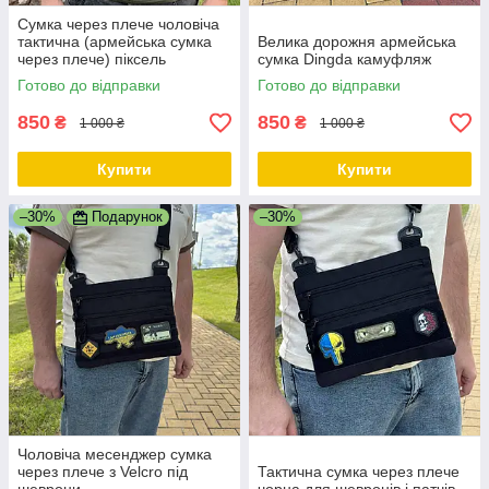
Сумка через плече чоловіча
тактична (армейська сумка
Велика дорожня армейська
через плече) піксель
сумка Dingda камуфляж
Готово до відправки
Готово до відправки
850
850
₴
₴
1 000 ₴
1 000 ₴
Купити
Купити
–30%
Подарунок
–30%
Чоловіча месенджер сумка
через плече з Velcro під
Тактична сумка через плече