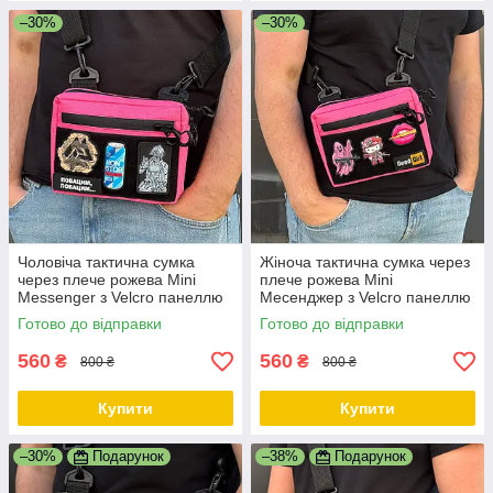
–30%
–30%
Чоловіча тактична сумка
Жіноча тактична сумка через
через плече рожева Mini
плече рожева Mini
Messenger з Velcro панеллю
Месенджер з Velcro панеллю
Oxford 600D 20×15×5 см
600D 20×15×5 см
Готово до відправки
Готово до відправки
560
560
₴
₴
800 ₴
800 ₴
Купити
Купити
–30%
Подарунок
–38%
Подарунок