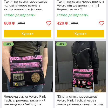
Тактична сумка-месенджер
Тактична сумка через плече з
чоловіча через плече з
Velcro під шеврони і патчі |
велкро-панеллю (олива,
Чорна сумка з 3
Oxford 600D)
відділеннями, Оксфорд
Готово до відправки
Готово до відправки
600
420
₴
₴
800 ₴
700 ₴
Купити
Купити
–31%
–31%
Чоловіча сумка Velcro Pink
Жіноча сумка месенджер
Tactical рожева, тактичний
Velcro Pink Tactical через
месенджер з Velcro для
плече рожева з липучкою під