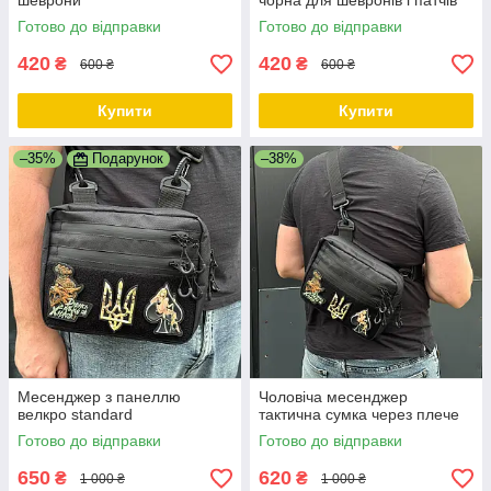
шеврони
чорна для шевронів і патчів
Готово до відправки
Готово до відправки
420
420
₴
₴
600 ₴
600 ₴
Купити
Купити
–35%
Подарунок
–38%
Месенджер з панеллю
Чоловіча месенджер
велкро standard
тактична сумка через плече
Готово до відправки
Готово до відправки
650
620
₴
₴
1 000 ₴
1 000 ₴