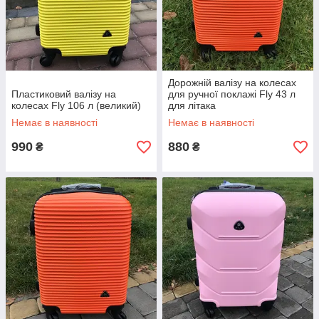
Дорожній валізу на колесах
Пластиковий валізу на
для ручної поклажі Fly 43 л
колесах Fly 106 л (великий)
для літака
Немає в наявності
Немає в наявності
990
880
₴
₴