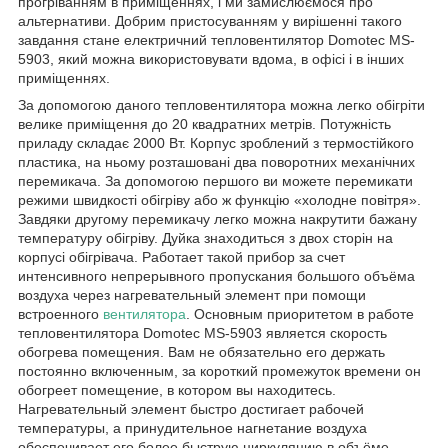
прогріванням в приміщеннях, і ми замислюємося про
альтернативи. Добрим пристосуванням у вирішенні такого
завдання стане електричний тепловентилятор Domotec MS-
5903, який можна використовувати вдома, в офісі і в інших
приміщеннях.
За допомогою даного тепловентилятора можна легко обігріти
велике приміщення до 20 квадратних метрів. Потужність
приладу складає 2000 Вт. Корпус зроблений з термостійкого
пластика, на ньому розташовані два поворотних механічних
перемикача. За допомогою першого ви можете перемикати
режими швидкості обігріву або ж функцію «холодне повітря».
Завдяки другому перемикачу легко можна накрутити бажану
температуру обігріву. Дуйка знаходиться з двох сторін на
корпусі обігрівача. Работает такой прибор за счет
интенсивного непрерывного пропускания большого объёма
воздуха через нагревательный элемент при помощи
встроенного
вентилятора
. Основным приоритетом в работе
тепловентилятора Domotec MS-5903 является скорость
обогрева помещения. Вам не обязательно его держать
постоянно включенным, за короткий промежуток времени он
обогреет помещение, в котором вы находитесь.
Нагревательный элемент быстро достигает рабочей
температуры, а принудительное нагнетание воздуха
обеспечивает его более быструю циркуляцию в объёме