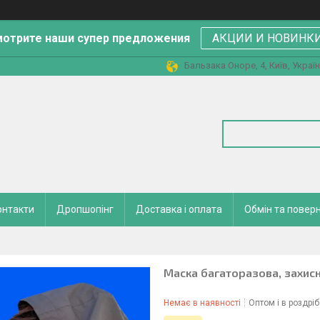
отрите наши супер предложения
АКЦИИ И НОВИНК
Бальзака Оноре, 4, Київ, Украї
онтакти
Дропшопінг
Доставка і оплата
Обмін та повер
Маска багаторазова, захисна
Немає в наявності
Оптом і в роздріб