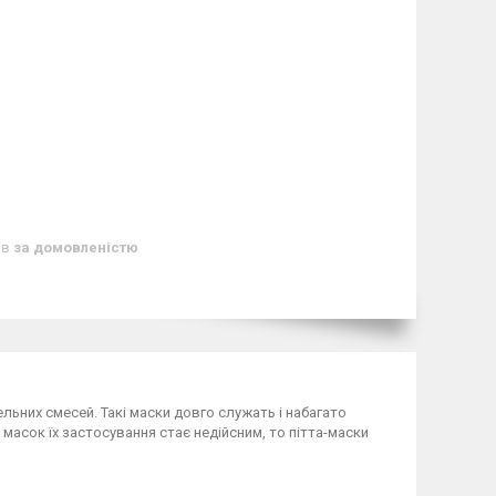
ів
за домовленістю
ьних смесей️. Такі маски довго служать і набагато
масок їх застосування стає недійсним, то пітта-маски