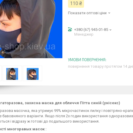
110 ₴
Показати оптові ціни
+380 (67) 945-01-85
Менеджер
повернення товару протягом 14 дн
гаторазова, захисна маска для обличчя Пітта синій (унісекс)
разова масочка, яка утримує 99% мікрочастинок пилку і повітряно-крапел
 бавовняного варіанти. Якщо після 2х годин використання одноразових 
ться і відразу ж готові до подальшого використання.
сті многоравых масок :