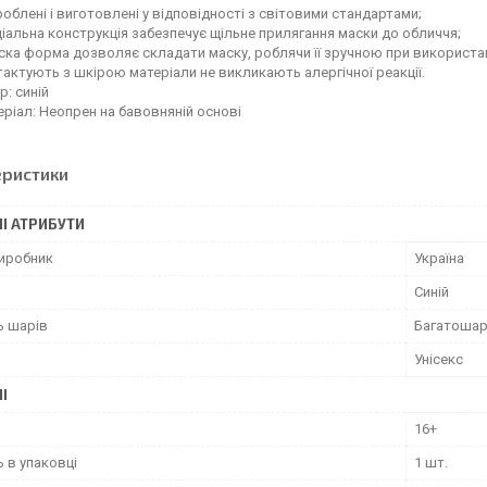
облені і виготовлені у відповідності з світовими стандартами;
іальна конструкція забезпечує щільне прилягання маски до обличчя;
ка форма дозволяє складати маску, роблячи її зручною при використанні
актують з шкірою матеріали не викликають алергічної реакції.
р: синій
ріал: Неопрен на бавовняній основі
еристики
І АТРИБУТИ
виробник
Україна
Синій
ь шарів
Багатоша
Унісекс
І
16+
ь в упаковці
1 шт.