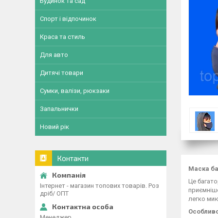
Будинок та сад
Спорт і відпочинок
Краса та стиль
Для авто
Дитячі товари
Сумки, валізи, рюкзаки
Запальнички
Новий рік
Контакти
Маска ба
Це багато
Інтернет - магазин топових товарів. Роз
приємніше
дріб/ ОПТ
легко мию
Особливо
Менеджер