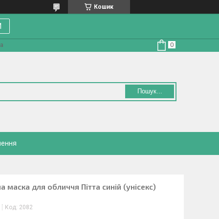
Кошик
И
на
Пошук...
нення
 маска для обличчя Пітта синій (унісекс)
Код:
2082