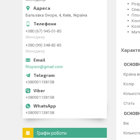
Розр
Спец
Бальзака Оноре, 4, Київ, Україна
Плос
Конт
Колі
+380 (67) 945-01-85
Мате
Менеджер
+380 (99) 348-82-85
Характ
Менеджер
ОСНОВН
fitopsor@gmail.com
Країна 
+380931138158
Колір
Кількіст
+380931138158
Стать
+380931138158
ОСНОВН
Вік
Графік роботи
Кількіст