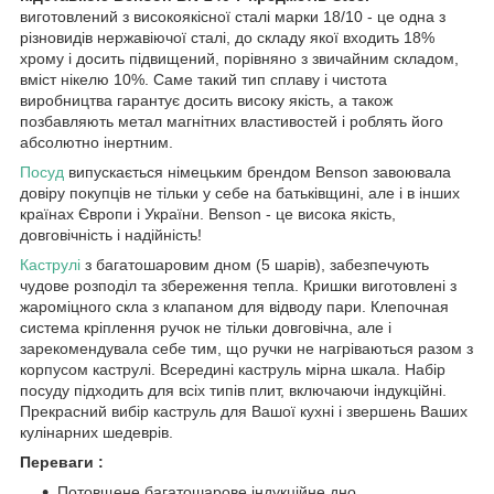
виготовлений з високоякісної сталі марки 18/10 - це одна з
різновидів нержавіючої сталі, до складу якої входить 18%
хрому і досить підвищений, порівняно з звичайним складом,
вміст нікелю 10%. Саме такий тип сплаву і чистота
виробництва гарантує досить високу якість, а також
позбавляють метал магнітних властивостей і роблять його
абсолютно інертним.
Посуд
випускається німецьким брендом Benson завоювала
довіру покупців не тільки у себе на батьківщині, але і в інших
країнах Європи і України. Benson - це висока якість,
довговічність і надійність!
Каструлі
з багатошаровим дном (5 шарів), забезпечують
чудове розподіл та збереження тепла. Кришки виготовлені з
жароміцного скла з клапаном для відводу пари. Клепочная
система кріплення ручок не тільки довговічна, але і
зарекомендувала себе тим, що ручки не нагріваються разом з
корпусом каструлі. Всередині каструль мірна шкала. Набір
посуду підходить для всіх типів плит, включаючи індукційні.
Прекрасний вибір каструль для Вашої кухні і звершень Ваших
кулінарних шедеврів.
Переваги :
Потовщене багатошарове індукційне дно.