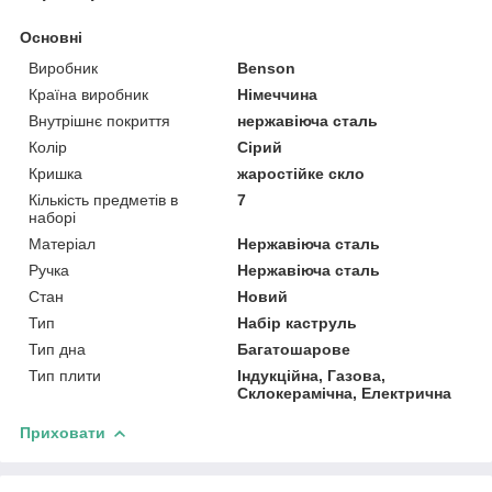
Основні
Виробник
Benson
Країна виробник
Німеччина
Внутрішнє покриття
нержавіюча сталь
Колір
Сірий
Кришка
жаростійке скло
Кількість предметів в
7
наборі
Матеріал
Нержавіюча сталь
Ручка
Нержавіюча сталь
Стан
Новий
Тип
Набір каструль
Тип дна
Багатошарове
Тип плити
Індукційна, Газова,
Склокерамічна, Електрична
Приховати