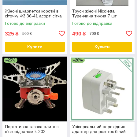
Жіночі шкарпетки короткі в
Труси жіночі Nicoletta
сіточку Ф3 36-41 асорті сітка
Туреччина тижня 7 шт
Готово до відправки
Готово до відправки
325
490
₴
₴
500 ₴
700 ₴
Купити
Купити
–25%
–20%
Портативна газова плита з
Універсальний перехідник
п'єзопідпалом k-202
адаптер для розеток білий