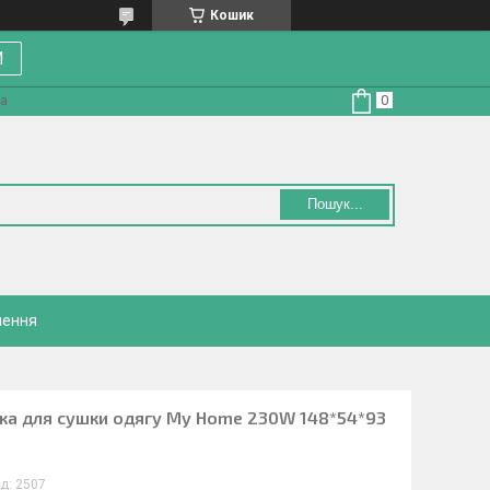
Кошик
И
на
Пошук...
нення
лка для сушки одягу My Home 230W 148*54*93
д:
2507