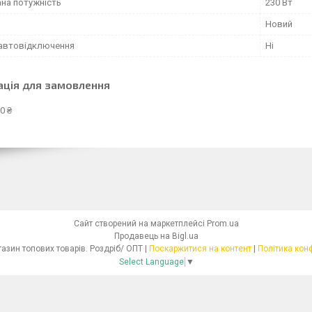
на потужність
230 Вт
Новий
 автовідключення
Ні
ація для замовлення
0 ₴
Сайт створений на маркетплейсі
Prom.ua
Продавець на Bigl.ua
Інтернет - магазин топових товарів. Роздріб/ ОПТ |
Поскаржитися на контент
|
Політика кон
Select Language
▼