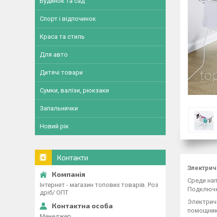
Будинок та сад
Спорт і відпочинок
Краса та стиль
Для авто
Дитячі товари
Сумки, валізи, рюкзаки
Запальнички
Новий рік
Контакти
Электрич
Среди нап
Інтернет - магазин топових товарів. Роз
Подключен
дріб/ ОПТ
Электрич
помощник
Менеджер