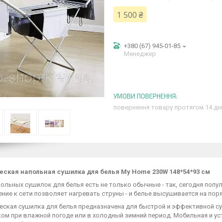
1 500 ₴
+380 (67) 945-01-85
Менеджер
повернення товару протягом 14 дн
еская напольная сушилка для белья My Home 230W 148*54*93 см
ольных сушилок для белья есть не только обычные - так, сегодня попу
ие к сети позволяет нагревать струны - и белье высушивается на пор
еская сушилка для белья предназначена для быстрой и эффективной с
ом при влажной погоде или в холодный зимний период. Мобильная и ус