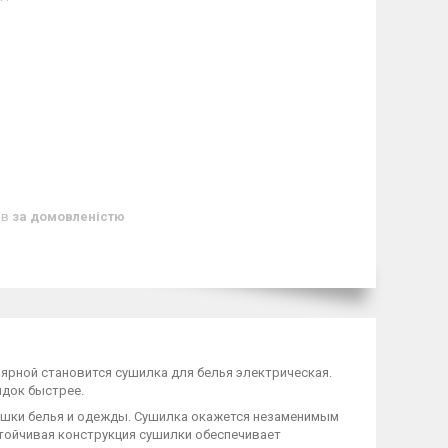
ів
за домовленістю
лярной становится сушилка для белья электрическая.
ядок быстрее.
ушки белья и одежды. Сушилка окажется незаменимым
тойчивая конструкция сушилки обеспечивает