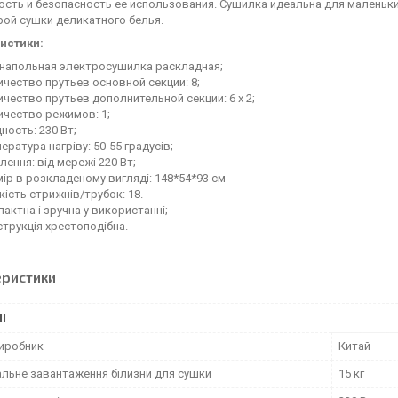
ость и безопасность ее использования. Сушилка идеальна для маленьк
рой сушки деликатного белья.
истики:
: напольная электросушилка раскладная;
чество прутьев основной секции: 8;
чество прутьев дополнительной секции: 6 х 2;
ичество режимов: 1;
ость: 230 Вт;
ература нагріву: 50-55 градусів;
ення: від мережі 220 Вт;
ір в розкладеному вигляді: 148*54*93 см
кість стрижнів/трубок: 18.
актна і зручна у використанні;
трукція хрестоподібна.
еристики
І
виробник
Китай
льне завантаження білизни для сушки
15 кг