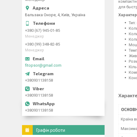
компактн
для быст
Бальзака Оноре, 4, Київ, Україна
Характер
Тип
Коли
+380 (67) 945-01-85
Коли
Менеджер
Кол
+380 (99) 348-82-85
Мощн
Менеджер
Темп
Живл
Розм
fitopsor@gmail.com
Кіль
Комп
Конс
+380931138158
Характ
+380931138158
ОСНОВН
+380931138158
Країна 
Максима
Графік роботи