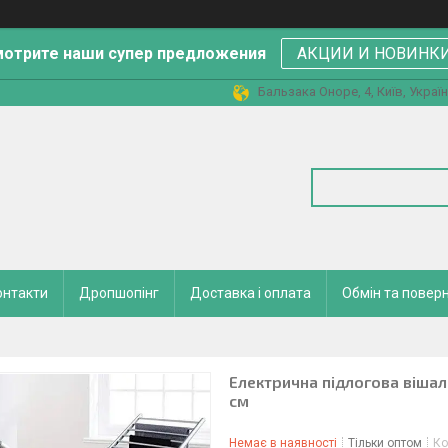
отрите наши супер предложения
АКЦИИ И НОВИНК
Бальзака Оноре, 4, Київ, Украї
онтакти
Дропшопінг
Доставка і оплата
Обмін та повер
Електрична підлогова віша
см
Немає в наявності
Тільки оптом
Ко