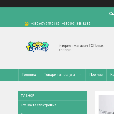
См
+380 (67) 945-01-85
+380 (99) 348-82-85
Інтернет магазин ТОПових
товарів
Головна
Товари та послуги
Про нас
К
TV-SHOP
Техніка та електроніка