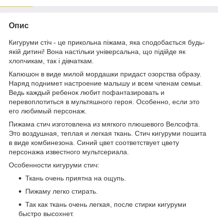
Опис
Кигуруми стіч - це прикольна піжама, яка сподобається будь-
якій дитині! Вона настільки універсальна, що підійде як
хлопчикам, так і дівчаткам.
Капюшон в виде милой мордашки придаст озорства образу.
Наряд поднимет настроение малышу и всем членам семьи.
Ведь каждый ребенок любит пофантазировать и
перевоплотиться в мультяшного героя. Особенно, если это
его любимый персонаж.
Пижама стич изготовлена из мягкого плюшевого Велсофта.
Это воздушная, теплая и легкая ткань. Стич кигуруми пошита
в виде комбинезона. Синий цвет соответствует цвету
персонажа известного мультсериала.
Особенности кигуруми стич:
Ткань очень приятна на ощупь.
Пижаму легко стирать.
Так как ткань очень легкая, после стирки кигуруми
быстро высохнет.