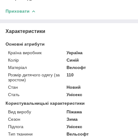
Приховати
Характеристики
Основні атрибути
Країна виробник
Україна
Колір
Синій
Матеріал
Велсофт
Розмір дитячого одягу (за
110
зростом)
Стан
Новий
Стать
Унісекс
Користувальницькі характеристики
Вид виробу
Піжама
Сезон
Зима
Підлога
Унісекс
Тип тканини
Вельсофт