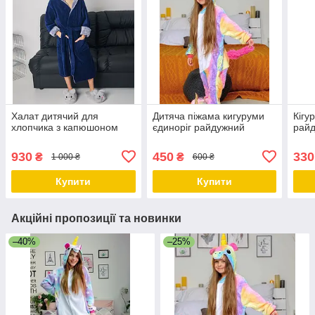
Халат дитячий для
Дитяча піжама кигуруми
Кігу
хлопчика з капюшоном
єдиноріг райдужний
райд
930
450
330
₴
₴
1 000 ₴
600 ₴
Купити
Купити
Акційні пропозиції та новинки
–40%
–25%