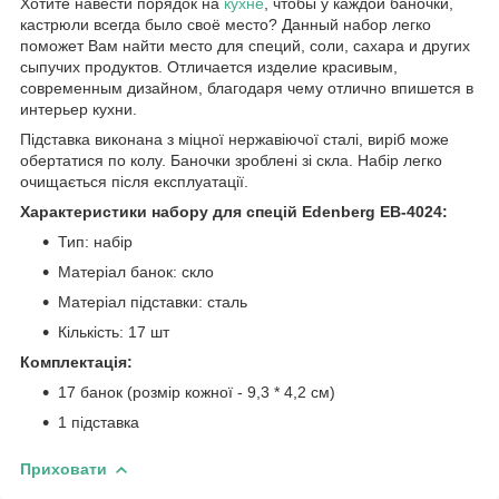
Хотите навести порядок на
кухне
, чтобы у каждой баночки,
кастрюли всегда было своё место? Данный набор легко
поможет Вам найти место для специй, соли, сахара и других
сыпучих продуктов. Отличается изделие красивым,
современным дизайном, благодаря чему отлично впишется в
интерьер кухни.
Підставка виконана з міцної нержавіючої сталі, виріб може
обертатися по колу. Баночки зроблені зі скла. Набір легко
очищається після експлуатації.
Характеристики набору для спецій Edenberg EB-4024:
Тип: набір
Матеріал банок: скло
Матеріал підставки: сталь
Кількість: 17 шт
Комплектація:
17 банок (розмір кожної - 9,3 * 4,2 см)
1 підставка
Приховати