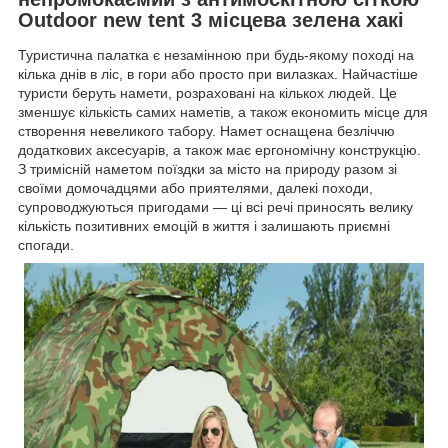
Outdoor new tent 3 місцева зелена хакі
Туристична палатка є незамінною при будь-якому поході на
кілька днів в ліс, в гори або просто при вилазках. Найчастіше
туристи беруть намети, розраховані на кількох людей. Це
зменшує кількість самих наметів, а також економить місце для
створення невеликого табору. Намет оснащена безліччю
додаткових аксесуарів, а також має ергономічну конструкцію.
З тримісній наметом поїздки за місто на природу разом зі
своїми домочадцями або приятелями, далекі походи,
супроводжуються пригодами — ці всі речі приносять велику
кількість позитивних емоцій в життя і залишають приємні
спогади.