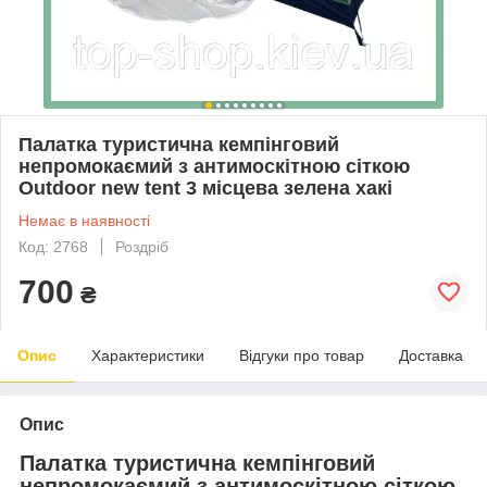
Палатка туристична кемпінговий
непромокаємий з антимоскітною сіткою
Outdoor new tent 3 місцева зелена хакі
Немає в наявності
Код: 2768
Роздріб
700
₴
Опис
Характеристики
Відгуки про товар
Доставка
Опис
Палатка туристична кемпінговий
непромокаємий з антимоскітною сіткою