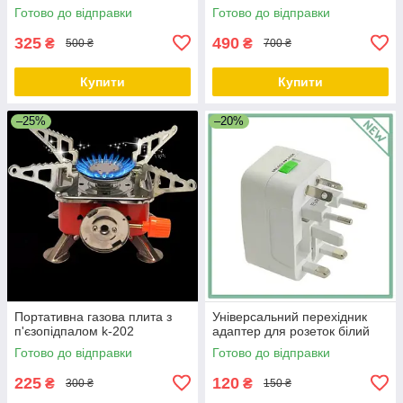
Готово до відправки
Готово до відправки
325
490
₴
₴
500 ₴
700 ₴
Купити
Купити
–25%
–20%
Портативна газова плита з
Універсальний перехідник
п'єзопідпалом k-202
адаптер для розеток білий
Готово до відправки
Готово до відправки
225
120
₴
₴
300 ₴
150 ₴