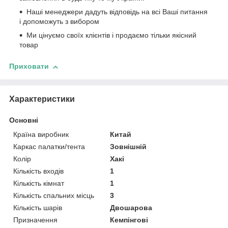
Наші менеджери дадуть відповідь на всі Ваші питання
і допоможуть з вибором
Ми цінуємо своїх клієнтів і продаємо тільки якісний
товар
Приховати
Характеристики
Основні
Країна виробник
Китай
Каркас палатки/тента
Зовнішній
Колір
Хакі
Кількість входів
1
Кількість кімнат
1
Кількість спальних місць
3
Кількість шарів
Двошарова
Призначення
Кемпінгові