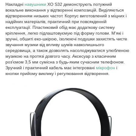
Накладні
навушники
XO S32 демонструють потужний
вокальне виконання у відтворенні композицій. Виділяються
відтворенням низьких частот. Корпус виготовлений з міцних і
надійних матеріалів, практичний при повсякденній
експлуатації. Пластиковий обід має додаткову систему
кріплення, легко підлаштовуємую під форму голови. М'які і
зручні, обшиті еко-шкірою, ізолюючі подушки захистять чисте
звучання музики від впливу шумів навколишнього
середовища, а також дозволять насолоджуватися улюбленою
музикою на протязі довгого часу. Аксесуар з класичним
роз'ємом 3,5 мм сумісна з будь-яким сучасним телефоном.
Зручний і практичний кабель має інтегровані
мікрофон
і
кнопки прийому виклику і регулювання відтворення.