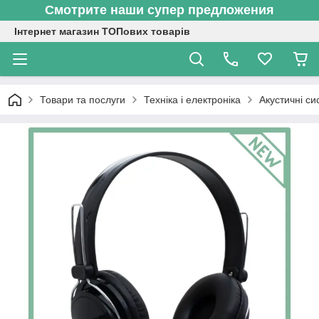
Смотрите наши супер предложения
Інтернет магазин ТОПових товарів
Товари та послуги
Техніка і електроніка
Акустичні си