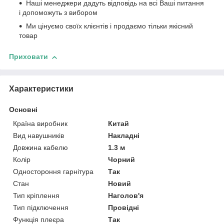
Наші менеджери дадуть відповідь на всі Ваші питання
і допоможуть з вибором
Ми цінуємо своїх клієнтів і продаємо тільки якісний
товар
Приховати
Характеристики
Основні
Країна виробник
Китай
Вид навушників
Накладні
Довжина кабелю
1.3 м
Колір
Чорний
Одностороння гарнітура
Так
Стан
Новий
Тип кріплення
Наголов'я
Тип підключення
Провідні
Функція плеєра
Так