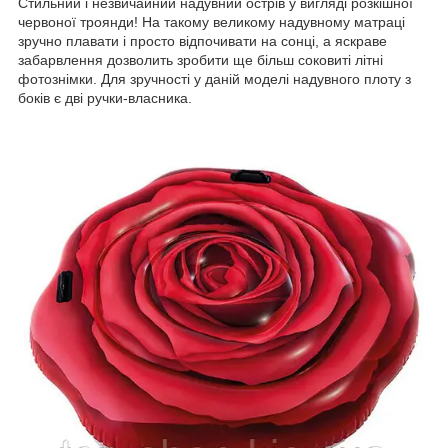
Стильний і незвичайний надувний острів у вигляді розкішної
червоної троянди! На такому великому надувному матраці
зручно плавати і просто відпочивати на сонці, а яскраве
забарвлення дозволить зробити ще більш соковиті літні
фотознімки. Для зручності у даній моделі надувного плоту з
боків є дві ручки-власника.