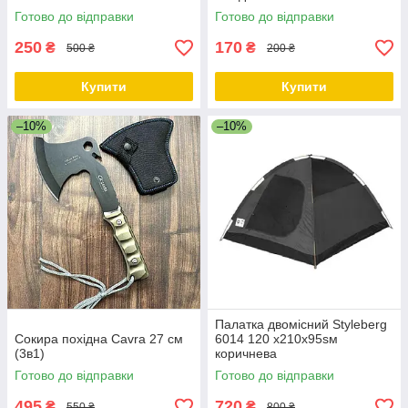
Готово до відправки
Готово до відправки
250
170
₴
₴
500 ₴
200 ₴
Купити
Купити
–10%
–10%
Палатка двомісний Styleberg
Сокира похідна Cavra 27 см
6014 120 x210х95sм
(3в1)
коричнева
Готово до відправки
Готово до відправки
495
720
₴
₴
550 ₴
800 ₴