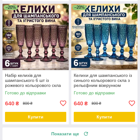
–20%
–20%
Набір келихів для
Келихи для шампанського із
шампанського 6 шт із
синього кольорового скла з
рожевого кольорового скла
рельєфним візерунком
Аргайл 180 мл
«Аргайл» 180 мл
Готово до відправки
Готово до відправки
640
640
₴
₴
800 ₴
800 ₴
Купити
Купити
Показати ще