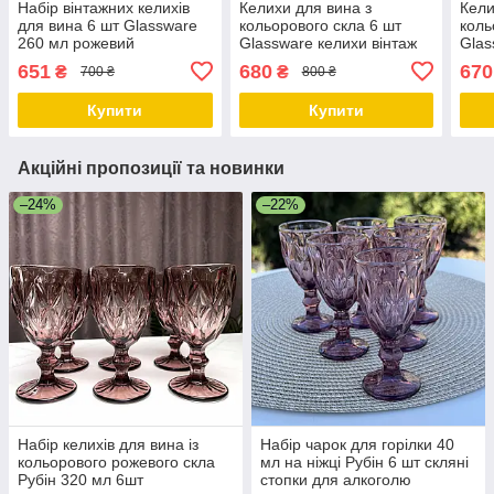
Набір вінтажних келихів
Келихи для вина з
Кели
для вина 6 шт Glassware
кольорового скла 6 шт
коль
260 мл рожевий
Glassware келихи вінтаж
Glas
320 мл
бірю
651
680
670
₴
₴
700 ₴
800 ₴
Купити
Купити
Акційні пропозиції та новинки
–24%
–22%
Набір келихів для вина із
Набір чарок для горілки 40
кольорового рожевого скла
мл на ніжці Рубін 6 шт скляні
Рубін 320 мл 6шт
стопки для алкоголю