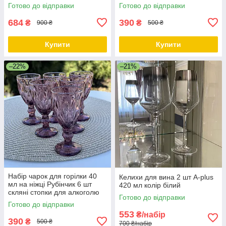
Готово до відправки
Готово до відправки
684
390
₴
₴
900 ₴
500 ₴
Купити
Купити
–22%
–21%
Набір чарок для горілки 40
Келихи для вина 2 шт A-plus
мл на ніжці Рубінчик 6 шт
420 мл колір білий
скляні стопки для алкоголю
Готово до відправки
Готово до відправки
553
₴/набір
390
₴
500 ₴
700 ₴/набір