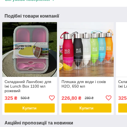
Подібні товари компанії
Складаний Ланчбокс для
Пляшка для води і соків
Скла
їжі Lunch Box 1100 мл
H2O, 650 мл
їжі 
рожевий
325
226,80
325
₴
₴
500 ₴
280 ₴
Купити
Купити
Акційні пропозиції та новинки