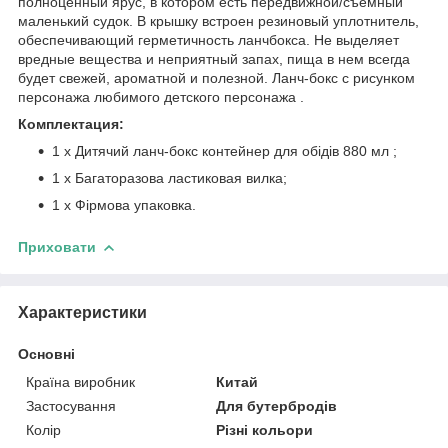
полноценный ярус, в котором есть передвижной/съёмный
маленький судок. В крышку встроен резиновый уплотнитель,
обеспечивающий герметичность ланчбокса. Не выделяет
вредные вещества и неприятный запах, пища в нем всегда
будет свежей, ароматной и полезной. Ланч-бокс с рисунком
персонажа любимого детского персонажа .
Комплектация:
1 х Дитячий ланч-бокс контейнер для обідів 880 мл ;
1 х Багаторазова ластиковая вилка;
1 х Фірмова упаковка.
Приховати
Характеристики
Основні
Країна виробник
Китай
Застосування
Для бутербродів
Колір
Різні кольори