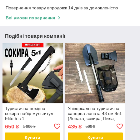
Повернення товару впродовж 14 днів за домовленістю
Всі умови повернення
Подібні товари компанії
Туристична похідна
Універсальна туристична
сокира набір мультитул
саперна лопата 43 см 4в1
Elite 5 в 1
(Лопата, сокира, Пила,
Штик Ніж)
650
435
₴
₴
1 000 ₴
500 ₴
Купити
Купити