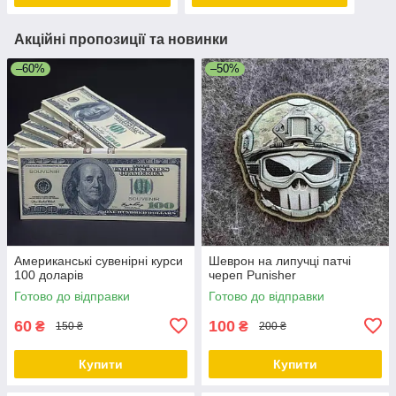
Акційні пропозиції та новинки
–60%
–50%
Американські сувенірні курси
Шеврон на липучці патчі
100 доларів
череп Punisher
Готово до відправки
Готово до відправки
60
100
₴
₴
150 ₴
200 ₴
Купити
Купити