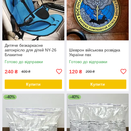
Дитяче безкаркасне
автокрісло для дітей NY-26
Шеврон військова розвідка
Блакитне
України пвх
Готово до відправки
Готово до відправки
240
120
₴
₴
400 ₴
200 ₴
Купити
Купити
–40%
–40%