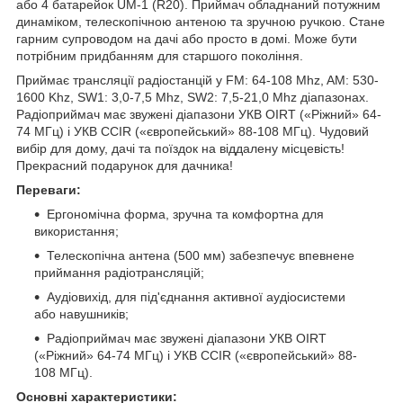
або 4 батарейок UM-1 (R20). Приймач обладнаний потужним
динаміком, телескопічною антеною та зручною ручкою. Стане
гарним супроводом на дачі або просто в домі. Може бути
потрібним придбанням для старшого покоління.
Приймає трансляції радіостанцій у FM: 64-108 Mhz, AM: 530-
1600 Khz, SW1: 3,0-7,5 Mhz, SW2: 7,5-21,0 Mhz діапазонах.
Радіоприймач має звужені діапазони УКВ OIRT («Ріжний» 64-
74 МГц) і УКВ CCIR («європейський» 88-108 МГц). Чудовий
вибір для дому, дачі та поїздок на віддалену місцевість!
Прекрасний подарунок для дачника!
Переваги:
Ергономічна форма, зручна та комфортна для
використання;
Телескопічна антена (500 мм) забезпечує впевнене
приймання радіотрансляцій;
Аудіовихід, для під'єднання активної аудіосистеми
або навушників;
Радіоприймач має звужені діапазони УКВ OIRT
(«Ріжний» 64-74 МГц) і УКВ CCIR («європейський» 88-
108 МГц).
Основні характеристики: