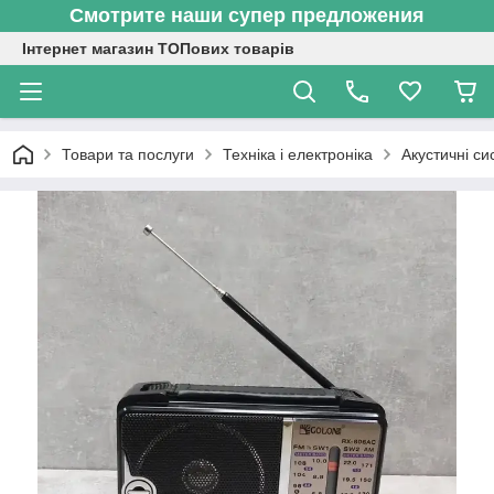
Смотрите наши супер предложения
Інтернет магазин ТОПових товарів
Товари та послуги
Техніка і електроніка
Акустичні си