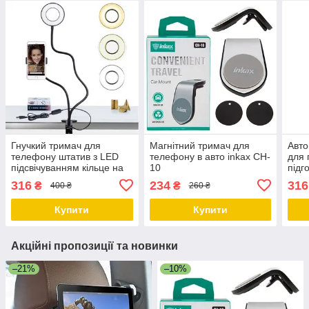
Гнучкий тримач для
Магнітний тримач для
Авто
телефону штатив з LED
телефону в авто inkax CH-
для 
підсвічуванням кільце на
10
підг
прищіпці для селфи
на 3
316
234
316
₴
₴
400 ₴
260 ₴
Professional Live Stream
Купити
Купити
Акційні пропозиції та новинки
–21%
–10%