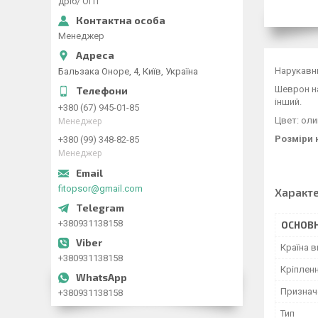
дріб/ ОПТ
Менеджер
Нарукавн
Бальзака Оноре, 4, Київ, Україна
Шеврон на
інший.
+380 (67) 945-01-85
Цвет: ол
Менеджер
Розміри 
+380 (99) 348-82-85
Менеджер
fitopsor@gmail.com
Характ
+380931138158
ОСНОВН
Країна 
+380931138158
Кріплен
Признач
+380931138158
Тип