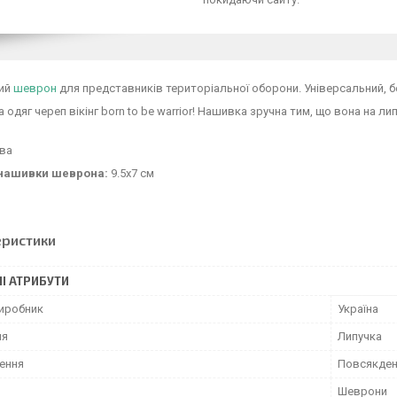
ий
шеврон
для представників територіальної оборони. Універсальний, б
 одяг череп вікінг born to be warrior! Нашивка зручна тим, що вона на лип
ива
нашивки шеврона:
9.5х7 см
еристики
І АТРИБУТИ
виробник
Україна
ня
Липучка
ення
Повсякден
Шеврони