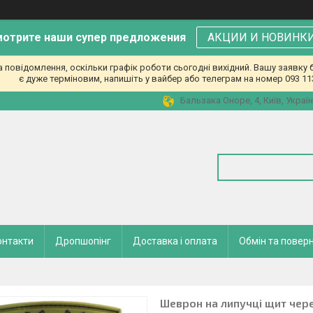
отрите наши супер предложения
АКЦИИ И НОВИНК
повідомлення, оскільки графік роботи сьогодні вихідний. Вашу заявк
є дуже терміновим, напишіть у вайбер або телеграм на номер 093 11
Бальзака Оноре, 4, Київ, Украї
онтакти
Дропшопінг
Доставка і оплата
Обмін та повер
Шеврон на липучці щит череп