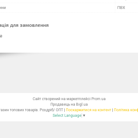
ини
ПВХ
ація для замовлення
 ₴
Сайт створений на маркетплейсі
Prom.ua
Продавець на Bigl.ua
Інтернет - магазин топових товарів. Роздріб/ ОПТ |
Поскаржитися на контент
|
Політика кон
Select Language
▼