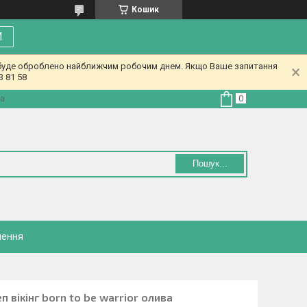
Кошик
И
у буде оброблено найближчим робочим днем. Якщо Ваше запитання
3 81 58
на
Пошук...
нення
 вікінг born to be warrior олива