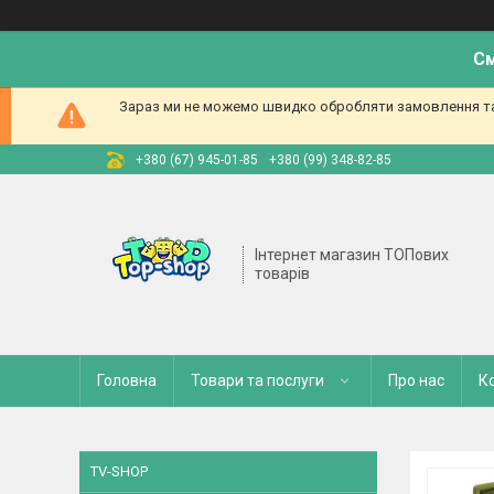
См
Зараз ми не можемо швидко обробляти замовлення та 
+380 (67) 945-01-85
+380 (99) 348-82-85
Інтернет магазин ТОПових
товарів
Головна
Товари та послуги
Про нас
К
TV-SHOP