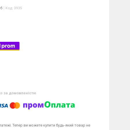
іб
Код:
3935
ів
за домовленістю
латежі. Тепер ви можете купити будь-який товар не