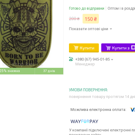
Готово до відправки
Оптом і в роздр
150 ₴
200 ₴
Показати оптові ціни
Купити
Купити з
+380 (67) 945-01-85
Менеджер
25%
37 днів
повернення товару протягом 14 дн
У компанії підключені електронні п
покидаючи сайту.