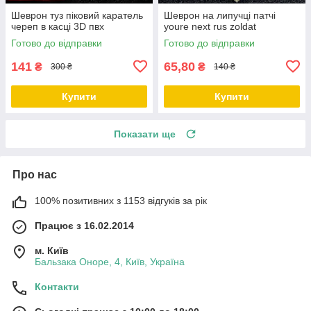
Шеврон туз піковий каратель
Шеврон на липучці патчі
череп в касці 3D пвх
youre next rus zoldat
Готово до відправки
Готово до відправки
141
65,80
₴
₴
300 ₴
140 ₴
Купити
Купити
Показати ще
Про нас
100% позитивних з 1153 відгуків за рік
Працює з 16.02.2014
м. Київ
Бальзака Оноре, 4, Київ, Україна
Контакти