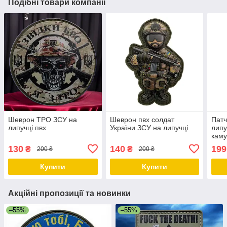
Подібні товари компанії
Шеврон ТРО ЗСУ на
Шеврон пвх солдат
Патч
липучці пвх
України ЗСУ на липучці
липу
кам
130
140
199
₴
₴
200 ₴
200 ₴
Купити
Купити
Акційні пропозиції та новинки
–55%
–55%