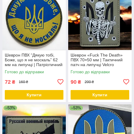
Шеврон ПВХ “Дякую тобі,
Шеврон «Fuck The Death»
Боже, що я не москаль” 62
ПВХ 70×50 мм | Тактичний
мм на липучці | Патріотичний
патч на липучці Velcro
патч Україна
Готово до відправки
Готово до відправки
72
90
₴
₴
160 ₴
200 ₴
Купити
Купити
–53%
–53%