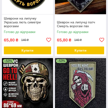
Шиврони на липучку
Украська лють симетри
Шеврон на липучці патч
ворогами
Смерть ворогам пвх
Готово до відправки
Готово до відправки
65,80
65,80
₴
₴
140 ₴
140 ₴
Купити
Купити
–53%
–53%