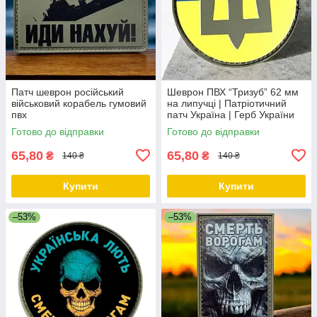
Патч шеврон російський
Шеврон ПВХ “Тризуб” 62 мм
військовий корабель гумовий
на липучці | Патріотичний
пвх
патч Україна | Герб України
Готово до відправки
Готово до відправки
65,80
65,80
₴
₴
140 ₴
140 ₴
Купити
Купити
–53%
–53%