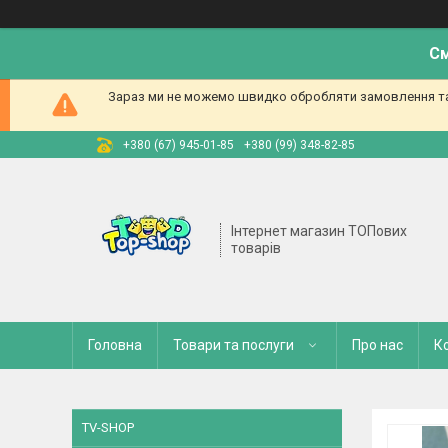
См
Зараз ми не можемо швидко обробляти замовлення та 
+380 (67) 945-01-85
+380 (99) 348-82-85
Інтернет магазин ТОПових
товарів
Головна
Товари та послуги
Про нас
К
TV-SHOP