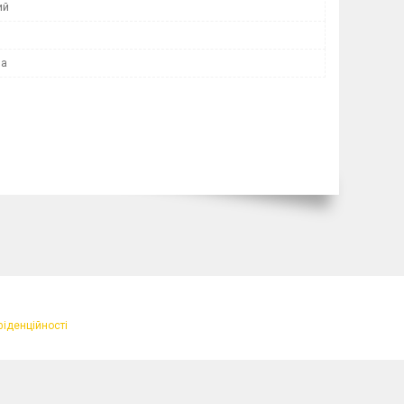
ий
на
фіденційності