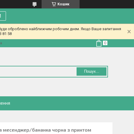
Кошик
И
у буде оброблено найближчим робочим днем. Якщо Ваше запитання
3 81 58
на
Пошук...
нення
а месенджер/бананка чорна з принтом