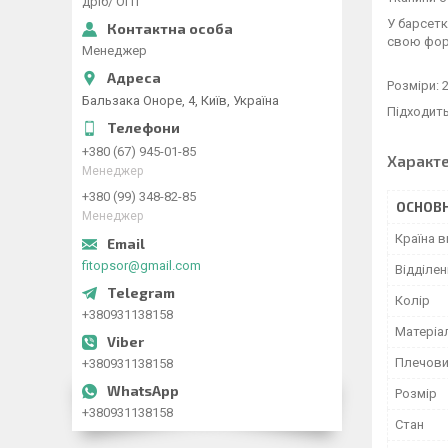
дріб/ ОПТ
У барсетк
свою фор
Менеджер
Розміри: 
Бальзака Оноре, 4, Київ, Україна
Підходить 
+380 (67) 945-01-85
Характ
Менеджер
+380 (99) 348-82-85
ОСНОВН
Менеджер
Країна 
fitopsor@gmail.com
Відділен
Колір
+380931138158
Матеріа
Плечови
+380931138158
Розмір
+380931138158
Стан