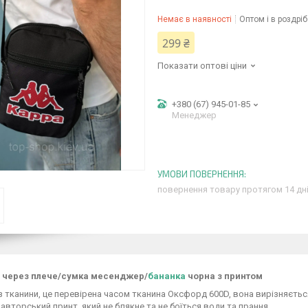
Немає в наявності
Оптом і в роздріб
299 ₴
Показати оптові ціни
+380 (67) 945-01-85
Менеджер
повернення товару протягом 14 дн
 через плече/сумка месенджер/
бананка
чорна з принтом
 тканини, це перевірена часом тканина Оксфорд 600D, вона вирізняється
 авторський принт, який не блякне та не боїться води та прання.