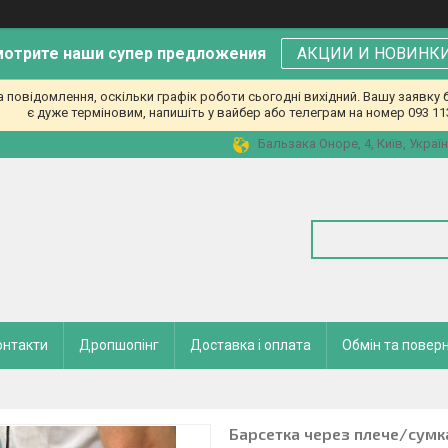
отрите наши супер предложения
АКЦИИ И НОВИНК
повідомлення, оскільки графік роботи сьогодні вихідний. Вашу заявк
є дуже терміновим, напишіть у вайбер або телеграм на номер 093 11
Бальзака Оноре, 4, Київ, Украї
онтакти
Дропшопінг
Доставка і оплата
Обмін та повер
Барсетка через плече/сумк