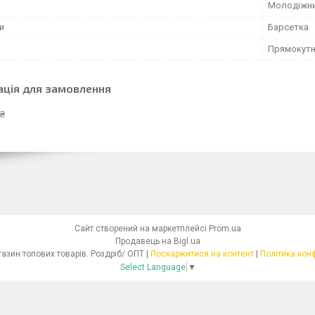
Молодіжн
и
Барсетка
Прямокут
ація для замовлення
 ₴
Сайт створений на маркетплейсі
Prom.ua
Продавець на Bigl.ua
Інтернет - магазин топових товарів. Роздріб/ ОПТ |
Поскаржитися на контент
|
Політика кон
Select Language
▼