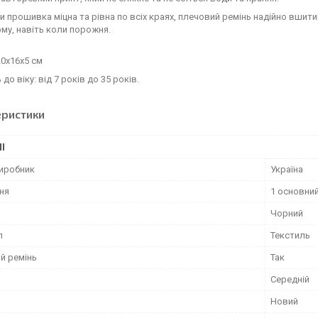
и прошивка міцна та рівна по всіх краях, плечовий ремінь надійно вшитий
му, навіть коли порожня.
20х16х5 см
до віку: від 7 років до 35 років.
еристики
І
виробник
Україна
ня
1 основни
Чорний
л
Текстиль
й ремінь
Так
Середній
Новий