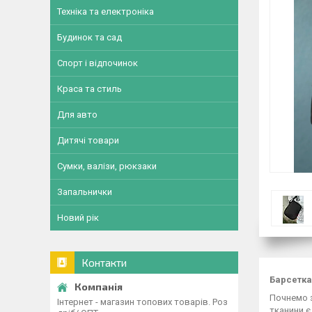
Техніка та електроніка
Будинок та сад
Спорт і відпочинок
Краса та стиль
Для авто
Дитячі товари
Сумки, валізи, рюкзаки
Запальнички
Новий рік
Контакти
Барсетка
Почнемо з
Інтернет - магазин топових товарів. Роз
тканини є