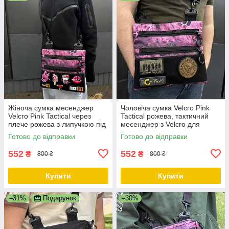
Жіноча сумка месенджер
Чоловіча сумка Velcro Pink
Velcro Pink Tactical через
Tactical рожева, тактичний
плече рожева з липучкою під
месенджер з Velcro для
шеврони 27×23 см
патчів
Готово до відправки
Готово до відправки
552
552
₴
₴
800 ₴
800 ₴
Купити
Купити
–31%
Подарунок
–30%