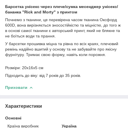
Барсетка унісекс через плече/сумка месенджер унісекс/
бананка "Rick and Morty" з принтом
Почнемо з тканини, це перевірена часом тканина Оксфорд
600D, вона вирізняється зносостійкістю та міцністю, до того ж
в основі самої тканини є авторський принт, який не блякне та
не боїться води та прання.
У барсетки прошивка міцна та рівна по всіх краях, плечовий
ремінь надійно вшитий у основу та не забувайте про якісну
фурнітуру. Тримає свою форму, навіть коли порожня.
Розміри: 20х16х5 см
Підходить до віку: від 7 років до 35 років.
Приховати
Характеристики
Основні
Країна виробник
Україна