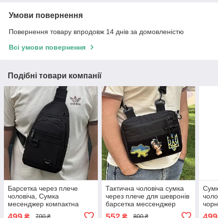
Умови повернення
Повернення товару впродовж 14 днів за домовленістю
Всі умови повернення
Подібні товари компанії
Барсетка через плече
Тактична чоловіча сумка
Сумк
чоловіча, Сумка
через плече для шевронів
чоло
месенджер компактна
барсетка мессенджер
чорн
Standart
на о
499
552
499
₴
₴
700 ₴
800 ₴