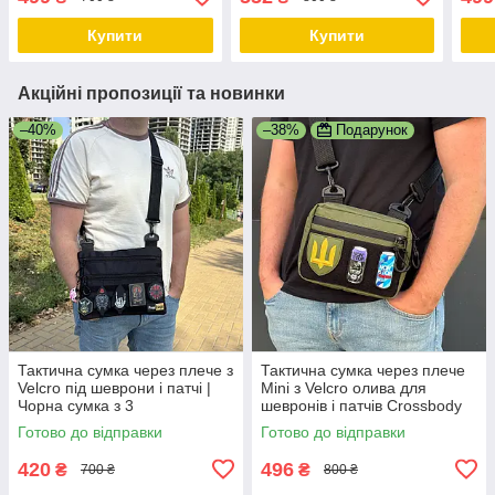
Купити
Купити
Акційні пропозиції та новинки
–40%
–38%
Подарунок
Тактична сумка через плече з
Тактична сумка через плече
Velcro під шеврони і патчі |
Mini з Velcro олива для
Чорна сумка з 3
шевронів і патчів Crossbody
відділеннями, Оксфорд
Messenger Oxford
Готово до відправки
Готово до відправки
420
496
₴
₴
700 ₴
800 ₴