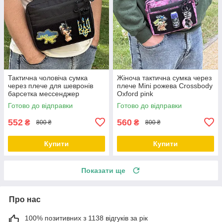
Тактична чоловіча сумка
Жіноча тактична сумка через
через плече для шевронів
плече Mini рожева Crossbody
барсетка мессенджер
Oxford pink
Standart
Готово до відправки
Готово до відправки
552
560
₴
₴
800 ₴
800 ₴
Купити
Купити
Показати ще
Про нас
100% позитивних з 1138 відгуків за рік