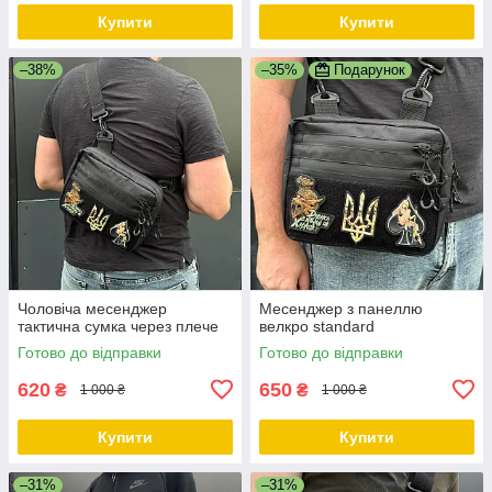
Купити
Купити
–38%
–35%
Подарунок
Чоловіча месенджер
Месенджер з панеллю
тактична сумка через плече
велкро standard
Готово до відправки
Готово до відправки
620
650
₴
₴
1 000 ₴
1 000 ₴
Купити
Купити
–31%
–31%