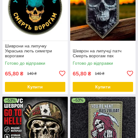
Шиврони на липучку
Украська лють симетри
Шеврон на липучці патч
ворогами
Смерть ворогам пвх
Готово до відправки
Готово до відправки
65,80
65,80
₴
₴
140 ₴
140 ₴
Купити
Купити
–53%
–53%