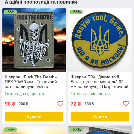
Акційні пропозиції та новинки
–55%
–55%
Шеврон «Fuck The Death»
Шеврон ПВХ “Дякую тобі,
ПВХ 70×50 мм | Тактичний
Боже, що я не москаль” 62
патч на липучці Velcro
мм на липучці | Патріотичний
патч Україна
Готово до відправки
Готово до відправки
90
72
₴
₴
200 ₴
160 ₴
Купити
Купити
–53%
–53%