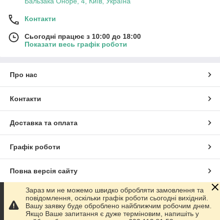
Бальзака Оноре, 4, Київ, Україна
Контакти
Сьогодні працює з 10:00 до 18:00
Показати весь графік роботи
Про нас
Контакти
Доставка та оплата
Графік роботи
Повна версія сайту
Зараз ми не можемо швидко обробляти замовлення та
Сайт створено на маркетплейсі
Prom.ua
повідомлення, оскільки графік роботи сьогодні вихідний.
Вашу заявку буде оброблено найближчим робочим днем.
Якщо Ваше запитання є дуже терміновим, напишіть у
Політика конфіденційності