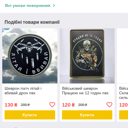
Всі умови повернення
Подібні товари компанії
Шеврон патч літай і
Військовий шеврон
Війс
вбивай дрон пвх
Працюю не 12 годин пвх
Скла
силь
130
120
120
₴
₴
200 ₴
200 ₴
Купити
Купити