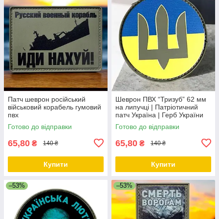
Патч шеврон російський
Шеврон ПВХ “Тризуб” 62 мм
військовий корабель гумовий
на липучці | Патріотичний
пвх
патч Україна | Герб України
Готово до відправки
Готово до відправки
65,80
65,80
₴
₴
140 ₴
140 ₴
Купити
Купити
–53%
–53%