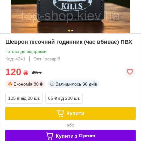
Шеврон пісочний годинник (час вбиває) ПВХ
Готово до відправки
Код: 4241
Опт і роздріб
120
₴
200 ₴
Економія
80 ₴
Залишилось
36 днів
105 ₴
від 20 шт.
65 ₴
від 200 шт.
Купити
або
Купити з