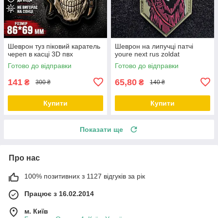
Шеврон туз піковий каратель
Шеврон на липучці патчі
череп в касці 3D пвх
youre next rus zoldat
Готово до відправки
Готово до відправки
141
65,80
₴
₴
300 ₴
140 ₴
Купити
Купити
Показати ще
Про нас
100% позитивних з 1127 відгуків за рік
Працює з 16.02.2014
м. Київ