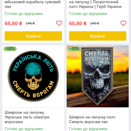
військовий корабель гумовий
на липучці | Патріотичний
пвх
патч Україна | Герб України
Готово до відправки
Готово до відправки
65,80
65,80
₴
₴
140 ₴
140 ₴
Купити
Купити
–53%
–53%
Шиврони на липучку
Украська лють симетри
Шеврон на липучці патч
ворогами
Смерть ворогам пвх
Готово до відправки
Готово до відправки