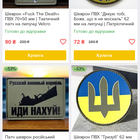
Шеврон «Fuck The Death»
Шеврон ПВХ “Дякую тобі,
ПВХ 70×50 мм | Тактичний
Боже, що я не москаль” 62
патч на липучці Velcro
мм на липучці | Патріотичний
патч Україна
Готово до відправки
Готово до відправки
90
72
₴
₴
200 ₴
160 ₴
Купити
Купити
–53%
–53%
Патч шеврон російський
Шеврон ПВХ “Тризуб” 62 мм