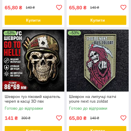
65,80
65,80
₴
₴
140 ₴
140 ₴
Купити
Купити
–53%
–53%
Шеврон туз піковий каратель
Шеврон на липучці патчі
череп в касці 3D пвх
youre next rus zoldat
Готово до відправки
Готово до відправки
141
65,80
₴
₴
300 ₴
140 ₴
Купити
Купити