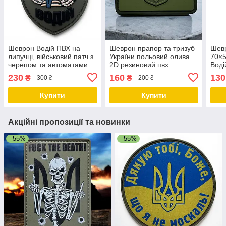
Шеврон Водій ПВХ на
Шеврон прапор та тризуб
Шевр
липучці, військовий патч з
України польовий олива
70×5
черепом та автоматами
2D резиновий пвх
Воді
80×60 мм
Гум
230
160
130
₴
₴
300 ₴
200 ₴
Купити
Купити
Акційні пропозиції та новинки
–55%
–55%