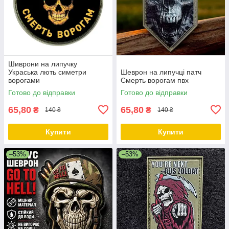
Шиврони на липучку
Украська лють симетри
Шеврон на липучці патч
ворогами
Смерть ворогам пвх
Готово до відправки
Готово до відправки
65,80
65,80
₴
₴
140 ₴
140 ₴
Купити
Купити
–53%
–53%