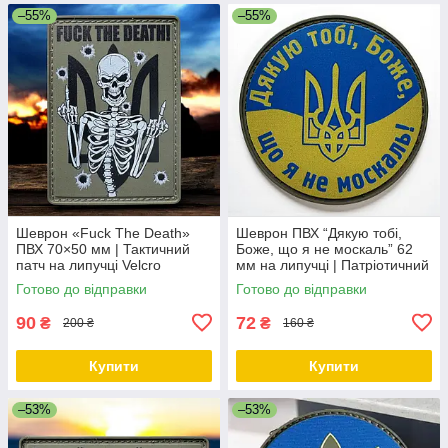
–55%
–55%
Шеврон «Fuck The Death»
Шеврон ПВХ “Дякую тобі,
ПВХ 70×50 мм | Тактичний
Боже, що я не москаль” 62
патч на липучці Velcro
мм на липучці | Патріотичний
патч Україна
Готово до відправки
Готово до відправки
90
72
₴
₴
200 ₴
160 ₴
Купити
Купити
–53%
–53%