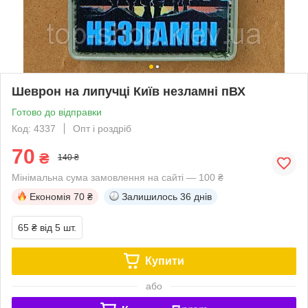
Шеврон на липучці Київ незламні пВХ
Готово до відправки
Код: 4337
Опт і роздріб
70
₴
140 ₴
Мінімальна сума замовлення на сайті — 100 ₴
Економія
70 ₴
Залишилось
36 днів
65 ₴
від 5 шт.
Купити
або