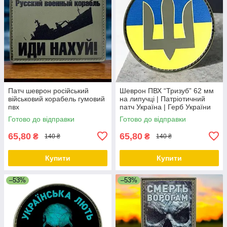
Патч шеврон російський
Шеврон ПВХ “Тризуб” 62 мм
військовий корабель гумовий
на липучці | Патріотичний
пвх
патч Україна | Герб України
Готово до відправки
Готово до відправки
65,80
65,80
₴
₴
140 ₴
140 ₴
Купити
Купити
–53%
–53%