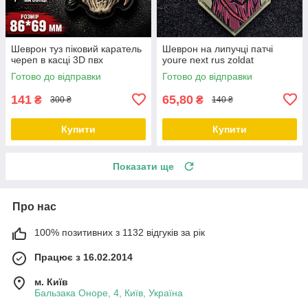
Шеврон туз піковий каратель
Шеврон на липучці патчі
череп в касці 3D пвх
youre next rus zoldat
Готово до відправки
Готово до відправки
141
65,80
₴
₴
300 ₴
140 ₴
Купити
Купити
Показати ще
Про нас
100% позитивних з 1132 відгуків за рік
Працює з 16.02.2014
м. Київ
Бальзака Оноре, 4, Київ, Україна