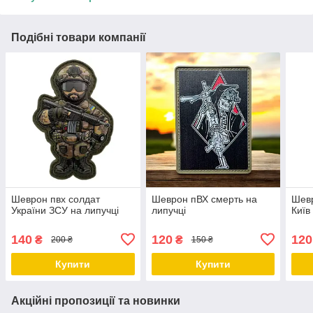
Подібні товари компанії
Шеврон пвх солдат
Шеврон пВХ смерть на
Шевр
України ЗСУ на липучці
липучці
Київ
140
120
120
₴
₴
200 ₴
150 ₴
Купити
Купити
Акційні пропозиції та новинки