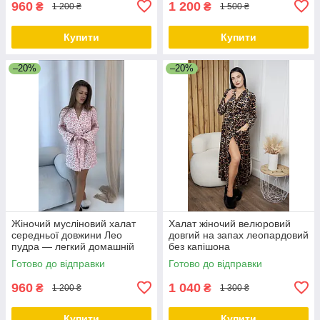
960
1 200
₴
₴
1 200 ₴
1 500 ₴
Купити
Купити
–20%
–20%
Жіночий мусліновий халат
Халат жіночий велюровий
середньої довжини Лео
довгий на запах леопардовий
пудра — легкий домашній
без капішона
халат з поясом
Готово до відправки
Готово до відправки
960
1 040
₴
₴
1 200 ₴
1 300 ₴
Купити
Купити