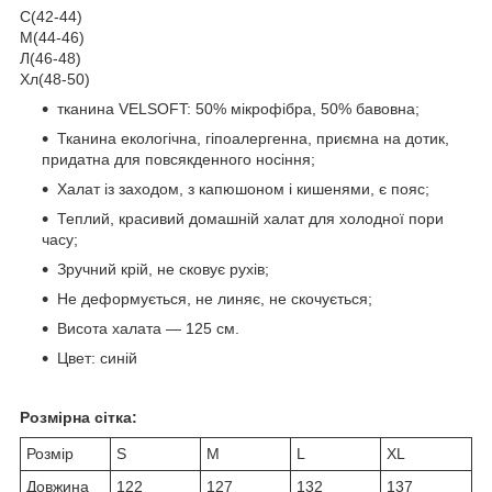
С(42-44)
М(44-46)
Л(46-48)
Хл(48-50)
тканина VELSOFT: 50% мікрофібра, 50% бавовна;
Тканина екологічна, гіпоалергенна, приємна на дотик,
придатна для повсякденного носіння;
Халат із заходом, з капюшоном і кишенями, є пояс;
Теплий, красивий домашній халат для холодної пори
часу;
Зручний крій, не сковує рухів;
Не деформується, не линяє, не скочується;
Висота халата — 125 см.
Цвет: синій
Розмірна сітка:
Розмір
S
M
L
XL
Довжина
122
127
132
137