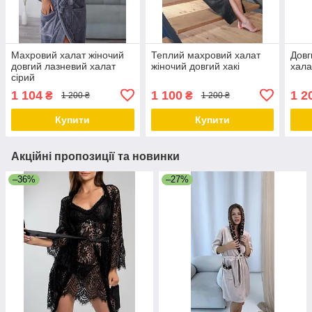
Махровий халат жіночий
Теплий махровий халат
Довг
довгий лазневий халат
жіночий довгий хакі
хала
сірий
1 104
1 100
1 2
₴
₴
1 200 ₴
1 200 ₴
Купити
Купити
Акційні пропозиції та новинки
–36%
–27%