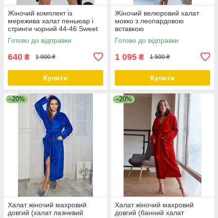
Жіночий комплект із
Жіночий велюровий халат
мережива халат пеньюар і
мокко з леопардовою
стринги чорний 44-46 Sweet
вставкою
гіпюр
Готово до відправки
Готово до відправки
640
1 095
₴
₴
1 000 ₴
1 500 ₴
Купити
Купити
–20%
–20%
Халат жіночий махровий
Халат жіночий махровий
довгий (халат лазневий
довгий (банний халат