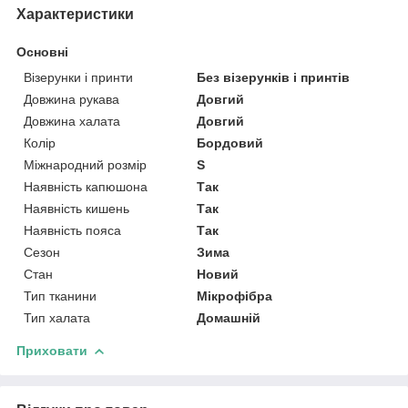
Характеристики
Основні
Візерунки і принти
Без візерунків і принтів
Довжина рукава
Довгий
Довжина халата
Довгий
Колір
Бордовий
Міжнародний розмір
S
Наявність капюшона
Так
Наявність кишень
Так
Наявність пояса
Так
Сезон
Зима
Стан
Новий
Тип тканини
Мікрофібра
Тип халата
Домашній
Приховати