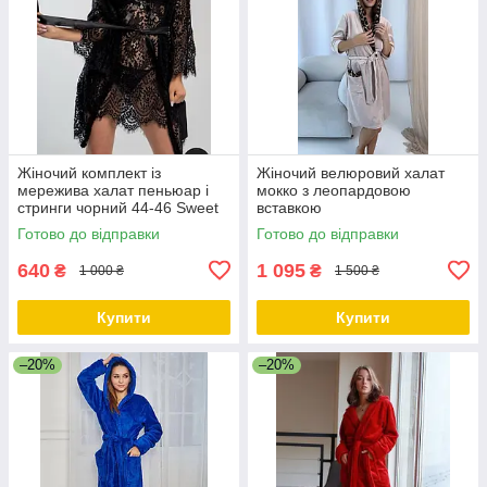
Жіночий комплект із
Жіночий велюровий халат
мережива халат пеньюар і
мокко з леопардовою
стринги чорний 44-46 Sweet
вставкою
гіпюр
Готово до відправки
Готово до відправки
640
1 095
₴
₴
1 000 ₴
1 500 ₴
Купити
Купити
–20%
–20%