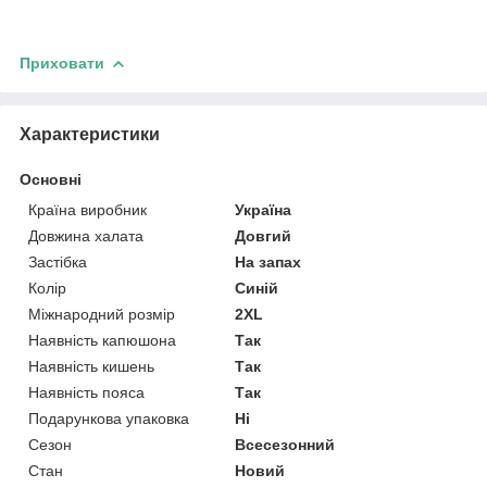
Приховати
Характеристики
Основні
Країна виробник
Україна
Довжина халата
Довгий
Застібка
На запах
Колір
Синій
Міжнародний розмір
2XL
Наявність капюшона
Так
Наявність кишень
Так
Наявність пояса
Так
Подарункова упаковка
Ні
Сезон
Всесезонний
Стан
Новий