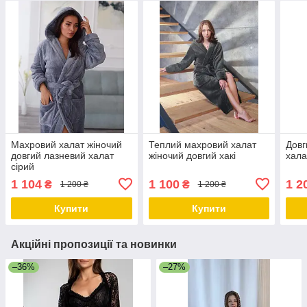
Махровий халат жіночий
Теплий махровий халат
Довг
довгий лазневий халат
жіночий довгий хакі
хала
сірий
1 104
1 100
1 2
₴
₴
1 200 ₴
1 200 ₴
Купити
Купити
Акційні пропозиції та новинки
–36%
–27%