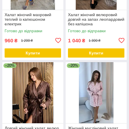
Халат жіночий махровий
Халат жіночий велюровий
теплий із капюшоном
довгий на запах леопардовий
електрик
без капішона
Готово до відправки
Готово до відправки
960
1 040
₴
₴
1 200 ₴
1 300 ₴
Купити
Купити
–20%
–20%
Довгий жіночий халат, велюр
Жіночий мусліновий халат