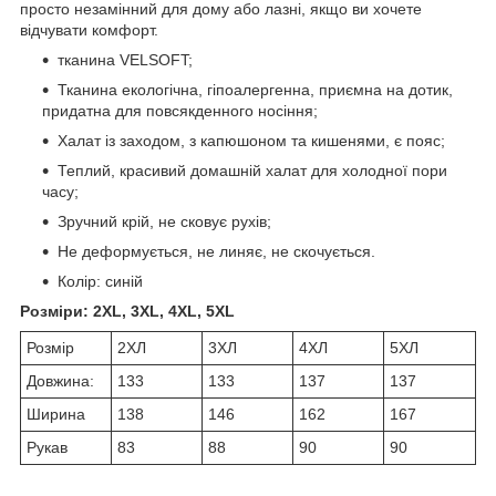
просто незамінний для дому або лазні, якщо ви хочете
відчувати комфорт.
тканина VELSOFT;
Тканина екологічна, гіпоалергенна, приємна на дотик,
придатна для повсякденного носіння;
Халат із заходом, з капюшоном та кишенями, є пояс;
Теплий, красивий домашній халат для холодної пори
часу;
Зручний крій, не сковує рухів;
Не деформується, не линяє, не скочується.
Колір: синій
Розміри: 2XL, 3XL, 4XL, 5XL
Розмір
2ХЛ
3ХЛ
4ХЛ
5ХЛ
Довжина:
133
133
137
137
Ширина
138
146
162
167
Рукав
83
88
90
90