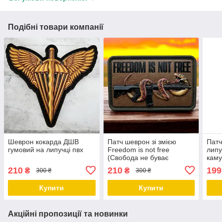
Подібні товари компанії
Шеврон кокарда ДШВ
Патч шеврон зі змією
Патч
гумовий на липучці пвх
Freedom is not free
липу
(Свобода не буває
кам
вільною) на липучці 3D
210
210
199
₴
₴
300 ₴
300 ₴
пвх
Купити
Купити
Акційні пропозиції та новинки