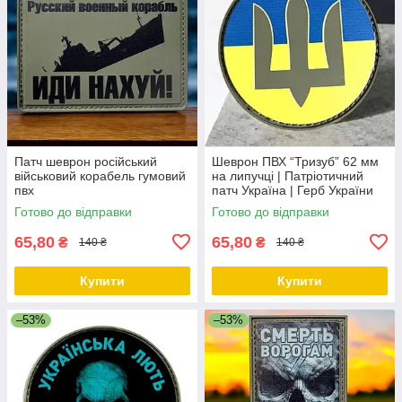
Патч шеврон російський
Шеврон ПВХ “Тризуб” 62 мм
військовий корабель гумовий
на липучці | Патріотичний
пвх
патч Україна | Герб України
Готово до відправки
Готово до відправки
65,80
65,80
₴
₴
140 ₴
140 ₴
Купити
Купити
–53%
–53%