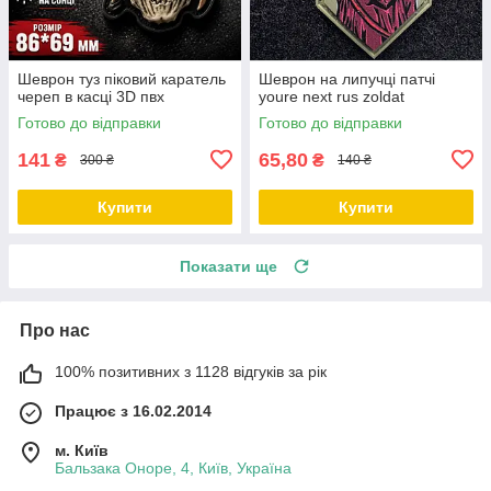
Шеврон туз піковий каратель
Шеврон на липучці патчі
череп в касці 3D пвх
youre next rus zoldat
Готово до відправки
Готово до відправки
141
65,80
₴
₴
300 ₴
140 ₴
Купити
Купити
Показати ще
Про нас
100% позитивних з 1128 відгуків за рік
Працює з 16.02.2014
м. Київ
Бальзака Оноре, 4, Київ, Україна