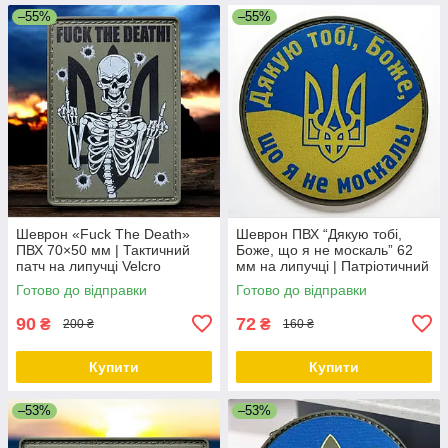
–55%
–55%
Шеврон «Fuck The Death»
Шеврон ПВХ “Дякую тобі,
ПВХ 70×50 мм | Тактичний
Боже, що я не москаль” 62
патч на липучці Velcro
мм на липучці | Патріотичний
патч Україна
Готово до відправки
Готово до відправки
90
72
₴
₴
200 ₴
160 ₴
Купити
Купити
–53%
–53%