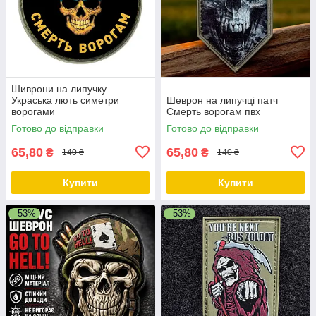
Шиврони на липучку
Украська лють симетри
Шеврон на липучці патч
ворогами
Смерть ворогам пвх
Готово до відправки
Готово до відправки
65,80
65,80
₴
₴
140 ₴
140 ₴
Купити
Купити
–53%
–53%