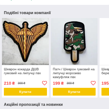
Подібні товари компанії
Шеврон кокарда ДШВ
Патч / Шеврон гумовий на
Шев
гумовий на липучці пвх
липучці морозиво
бере
камуфляж пвх
210
199
195
₴
₴
300 ₴
300 ₴
Купити
Купити
Акційні пропозиції та новинки