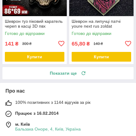
Шеврон туз піковий каратель
Шеврон на липучці патчі
череп в касці 3D пвх
youre next rus zoldat
Готово до відправки
Готово до відправки
141
65,80
₴
₴
300 ₴
140 ₴
Купити
Купити
Показати ще
Про нас
100% позитивних з 1144 відгуків за рік
Працює з 16.02.2014
м. Київ
Бальзака Оноре, 4, Київ, Україна