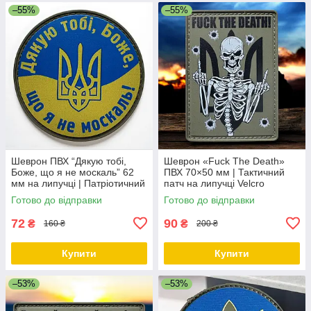
–55%
–55%
Шеврон ПВХ “Дякую тобі,
Шеврон «Fuck The Death»
Боже, що я не москаль” 62
ПВХ 70×50 мм | Тактичний
мм на липучці | Патріотичний
патч на липучці Velcro
патч Україна
Готово до відправки
Готово до відправки
72
90
₴
₴
160 ₴
200 ₴
Купити
Купити
–53%
–53%