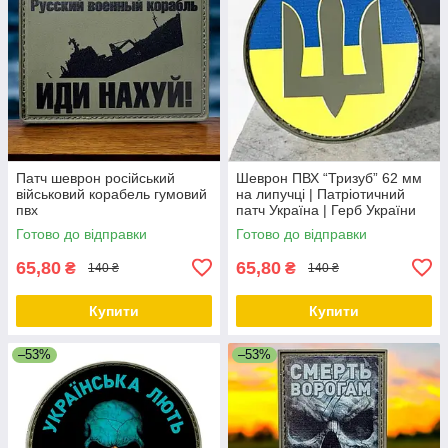
Патч шеврон російський
Шеврон ПВХ “Тризуб” 62 мм
військовий корабель гумовий
на липучці | Патріотичний
пвх
патч Україна | Герб України
Готово до відправки
Готово до відправки
65,80
65,80
₴
₴
140 ₴
140 ₴
Купити
Купити
–53%
–53%