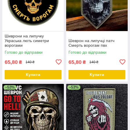
Шиврони на липучку
Украська лють симетри
Шеврон на липучці патч
ворогами
Смерть ворогам пвх
Готово до відправки
Готово до відправки
65,80
65,80
₴
₴
140 ₴
140 ₴
Купити
Купити
–53%
–53%