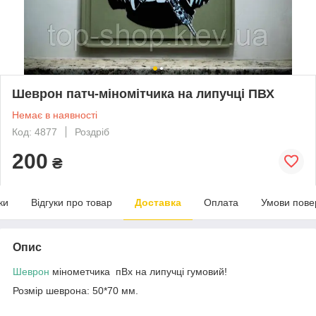
Шеврон патч-міномітчика на липучці ПВХ
Немає в наявності
Код: 4877
Роздріб
200
₴
ки
Відгуки про товар
Доставка
Оплата
Умови пове
Опис
Шеврон
мінометчика пВх на липучці гумовий!
Розмір шеврона: 50*70 мм.