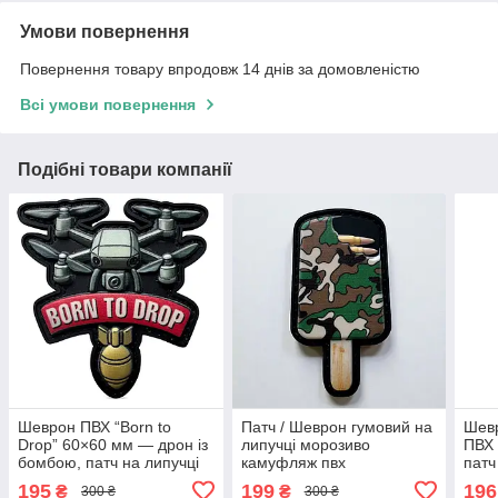
Умови повернення
Повернення товару впродовж 14 днів за домовленістю
Всі умови повернення
Подібні товари компанії
Шеврон ПВХ “Born to
Патч / Шеврон гумовий на
Шевр
Drop” 60×60 мм — дрон із
липучці морозиво
ПВХ 
бомбою, патч на липучці
камуфляж пвх
патч
195
199
196
₴
₴
300 ₴
300 ₴