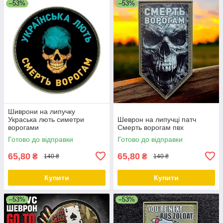
–53%
–53%
Шиврони на липучку
Украська лють симетри
Шеврон на липучці патч
ворогами
Смерть ворогам пвх
Готово до відправки
Готово до відправки
65,80
65,80
₴
₴
140 ₴
140 ₴
Купити
Купити
–53%
–53%