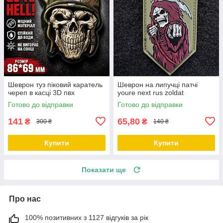
Шеврон туз піковий каратель
Шеврон на липучці патчі
череп в касці 3D пвх
youre next rus zoldat
Готово до відправки
Готово до відправки
141
65,80
₴
₴
300 ₴
140 ₴
Купити
Купити
Показати ще
Про нас
100% позитивних з 1127 відгуків за рік