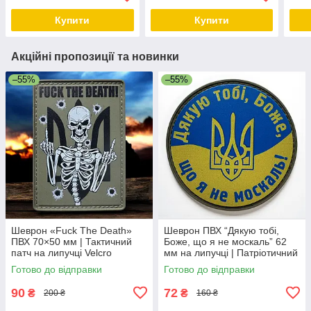
Купити
Купити
Акційні пропозиції та новинки
–55%
–55%
Шеврон «Fuck The Death»
Шеврон ПВХ “Дякую тобі,
ПВХ 70×50 мм | Тактичний
Боже, що я не москаль” 62
патч на липучці Velcro
мм на липучці | Патріотичний
патч Україна
Готово до відправки
Готово до відправки
90
72
₴
₴
200 ₴
160 ₴