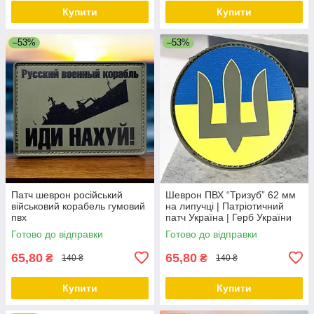
Купити
Купити
–53%
–53%
Патч шеврон російський
Шеврон ПВХ “Тризуб” 62 мм
військовий корабель гумовий
на липучці | Патріотичний
пвх
патч Україна | Герб України
Готово до відправки
Готово до відправки
65,80
65,80
₴
₴
140 ₴
140 ₴
Купити
Купити