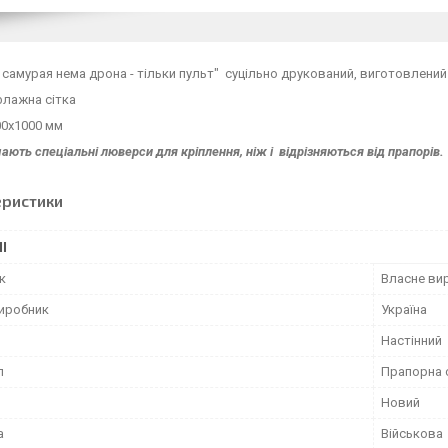
 самурая нема дрона - тільки пульт" суцільно друкований, виготовлений
флажна сітка
00х1000 мм
ають спеціальні люверси для кріплення, ніж і відрізняються від прапорів.
еристики
І
к
Власне ви
виробник
Україна
Настінний
л
Прапорна 
Новий
а
Військова