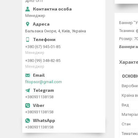
дріб/ ОПТ
Менеджер
Баннер "У
Тканина: 
Бальзака Оноре, 4, Київ, Україна
Розмір: 7
Баннери м
+380 (67) 945-01-85
Менеджер
+380 (99) 348-82-85
Характ
Менеджер
ОСНОВН
fitopsor@gmail.com
Виробни
Країна 
+380931138158
Вид
+380931138158
Матеріа
Стан
+380931138158
Тематик