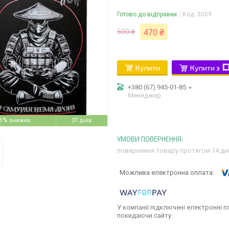
Готово до відправки
Код:
5009
470 ₴
500 ₴
Купити
Купити з
+380 (67) 945-01-85
Менеджер
6%
37 днів
повернення товару протягом 14 дн
У компанії підключені електронні п
покидаючи сайту.