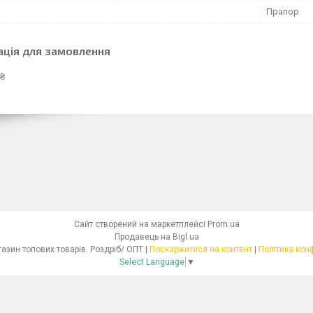
Прапор
ація для замовлення
 ₴
Сайт створений на маркетплейсі
Prom.ua
Продавець на Bigl.ua
Інтернет - магазин топових товарів. Роздріб/ ОПТ |
Поскаржитися на контент
|
Політика кон
Select Language
▼