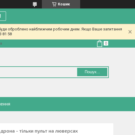
Кошик
И
у буде оброблено найближчим робочим днем. Якщо Ваше запитання
3 81 58
на
Пошук...
нення
дрона - тільки пульт на люверсах