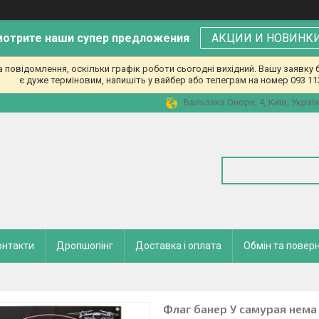
отрите наши супер предложения
АКЦИИ И НОВИНК
повідомлення, оскільки графік роботи сьогодні вихідний. Вашу заявк
є дуже терміновим, напишіть у вайбер або телеграм на номер 093 11
Бальзака Оноре, 4, Київ, Украї
онтакти
Дропшопінг
Доставка і оплата
Обмін та повер
Флаг банер У самурая нема 