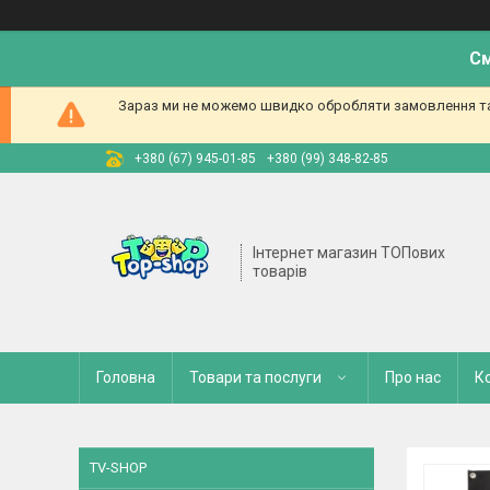
См
Зараз ми не можемо швидко обробляти замовлення та 
+380 (67) 945-01-85
+380 (99) 348-82-85
Інтернет магазин ТОПових
товарів
Головна
Товари та послуги
Про нас
К
TV-SHOP