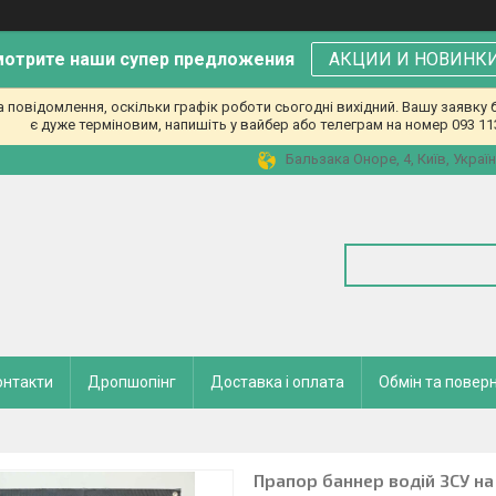
отрите наши супер предложения
АКЦИИ И НОВИНК
повідомлення, оскільки графік роботи сьогодні вихідний. Вашу заявк
є дуже терміновим, напишіть у вайбер або телеграм на номер 093 11
Бальзака Оноре, 4, Київ, Украї
онтакти
Дропшопінг
Доставка і оплата
Обмін та повер
Прапор баннер водій ЗСУ н