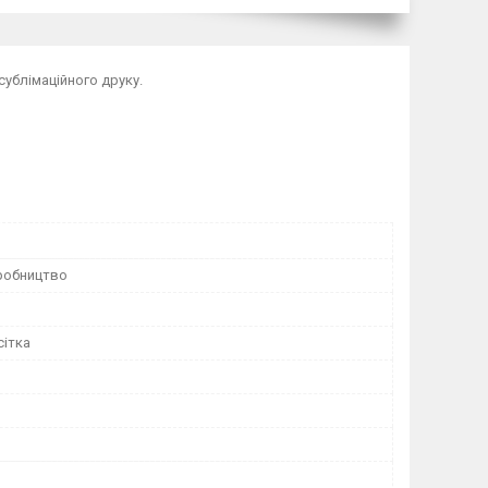
ублімаційного друку.
робництво
сітка