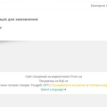
Баннерна 
ація для замовлення
 ₴
Сайт створений на маркетплейсі
Prom.ua
Продавець на Bigl.ua
Інтернет - магазин топових товарів. Роздріб/ ОПТ |
Поскаржитися на контент
|
Політика кон
Select Language
▼