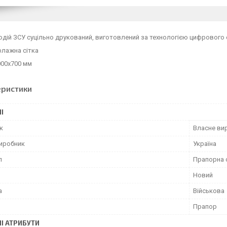
дій ЗСУ суцільно друкований, виготовлений за технологією цифрового с
флажна сітка
000х700 мм
еристики
І
к
Власне ви
виробник
Україна
л
Прапорна 
Новий
а
Військова
Прапор
І АТРИБУТИ