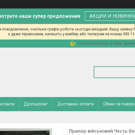
отрите наши супер предложения
АКЦИИ И НОВИНК
повідомлення, оскільки графік роботи сьогодні вихідний. Вашу заявк
є дуже терміновим, напишіть у вайбер або телеграм на номер 093 11
Бальзака Оноре, 4, Київ, Украї
онтакти
Дропшопінг
Доставка і оплата
Обмін та повер
Прапор військовий Честь бо