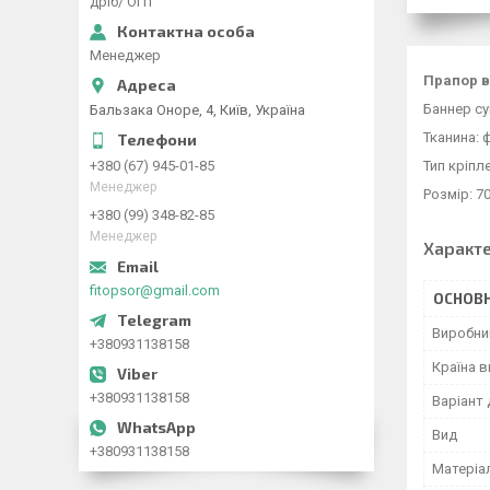
дріб/ ОПТ
Менеджер
Прапор в
Баннер су
Бальзака Оноре, 4, Київ, Україна
Тканина: 
Тип кріпл
+380 (67) 945-01-85
Менеджер
Розмір: 7
+380 (99) 348-82-85
Менеджер
Характ
fitopsor@gmail.com
ОСНОВН
Виробни
+380931138158
Країна 
+380931138158
Варіант 
Вид
+380931138158
Матеріа