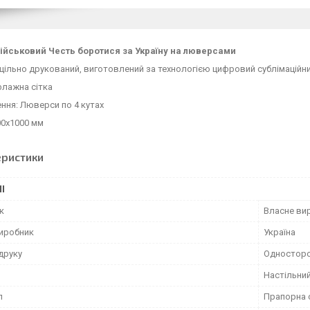
ійськовий Честь боротися за Україну на люверсами
цільно друкований, виготовлений за технологією цифровий сублімаційни
флажна сітка
ення: Люверси по 4 кутах
00х1000 мм
еристики
І
к
Власне ви
виробник
Україна
друку
Одностор
Настільни
л
Прапорна 