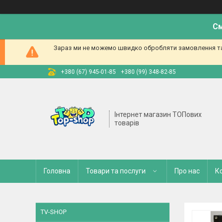
См
Зараз ми не можемо швидко обробляти замовлення та 
+380 (67) 945-01-85
+380 (99) 348-82-85
Інтернет магазин ТОПових
товарів
Головна
Товари та послуги
Про нас
К
TV-SHOP