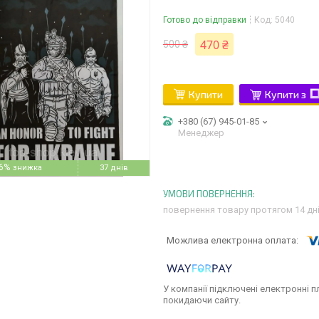
Готово до відправки
Код:
5040
470 ₴
500 ₴
Купити
Купити з
+380 (67) 945-01-85
Менеджер
6%
37 днів
повернення товару протягом 14 дн
У компанії підключені електронні п
покидаючи сайту.