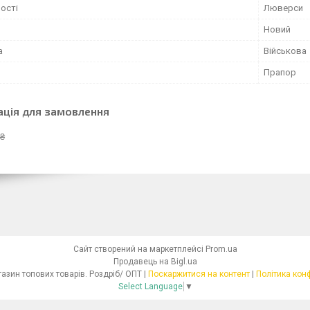
ості
Люверси
Новий
а
Військова
Прапор
ація для замовлення
 ₴
Сайт створений на маркетплейсі
Prom.ua
Продавець на Bigl.ua
Інтернет - магазин топових товарів. Роздріб/ ОПТ |
Поскаржитися на контент
|
Політика кон
Select Language
▼