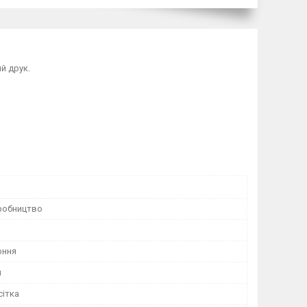
й друк.
робництво
оння
й
сітка