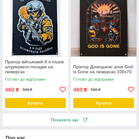
Прапор військовий А я пішов
штурмувати посадки на
Прапор Донецькою зони God
люверсах
is Gone на люверсах 100х70
Готово до відправки
Готово до відправки
460
460
₴
₴
500 ₴
500 ₴
Купити
Купити
Показати ще
Про нас