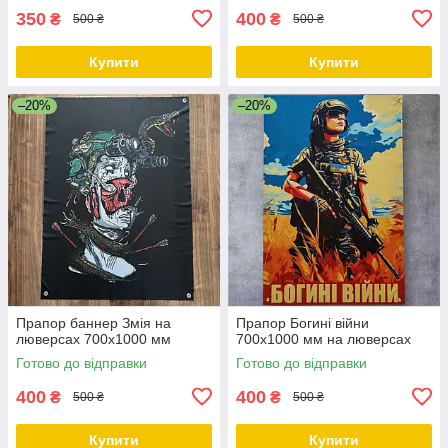
350
400
₴
₴
500 ₴
500 ₴
Купити
Купити
–20%
–20%
Прапор баннер Змія на
Прапор Богині війни
люверсах 700х1000 мм
700х1000 мм на люверсах
Готово до відправки
Готово до відправки
400
400
₴
₴
500 ₴
500 ₴
Купити
Купити