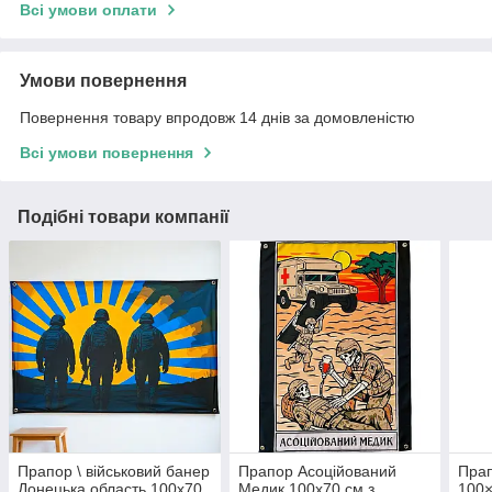
Всі умови оплати
Умови повернення
Повернення товару впродовж 14 днів за домовленістю
Всі умови повернення
Подібні товари компанії
Прапор \ військовий банер
Прапор Асоційований
Пра
Донецька область 100х70
Медик 100х70 см з
100×