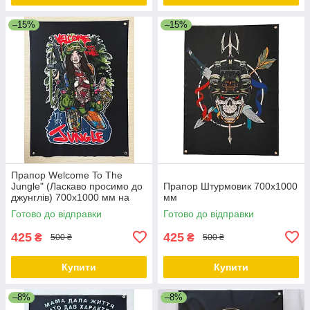
–15%
–15%
Прапор Welcome To The
Jungle" (Ласкаво просимо до
Прапор Штурмовик 700х1000
джунглів) 700х1000 мм на
мм
люверсах
Готово до відправки
Готово до відправки
425
425
₴
₴
500 ₴
500 ₴
Купити
Купити
–8%
–8%