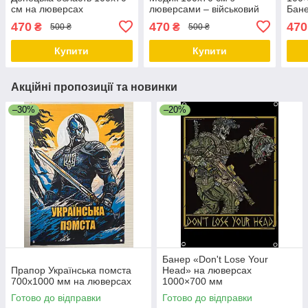
см на люверсах
люверсами – військовий
Бане
принт, прапорна сітка
470
470
470
₴
₴
500 ₴
500 ₴
Купити
Купити
Акційні пропозиції та новинки
–30%
–20%
Банер «Don't Lose Your
Прапор Українська помста
Head» на люверсах
700х1000 мм на люверсах
1000×700 мм
Готово до відправки
Готово до відправки