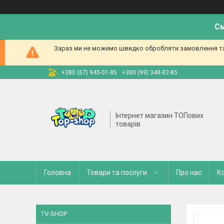
См
Зараз ми не можемо швидко обробляти замовлення та 
+380 (67) 945-01-85
+380 (99) 348-82-85
Інтернет магазин ТОПових
товарів
Головна
Товари та послуги
Про нас
К
TV-SHOP