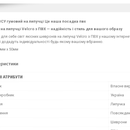
СУ гумовий на липучці
Це наша посадка
пвх
на липучці Velcro з ПВХ — надійність і стиль для вашого образу
 для себе світ якісних шевронів на липучці Velcro з ПВХ у нашому інтерн
і додадуть індивідуальності будь-якому вашому вбранню.
0мм х 50мм
еристики
І АТРИБУТИ
к
Власне ви
виробник
Україна
ня
Липучка
ення
Повсякден
Шеврони