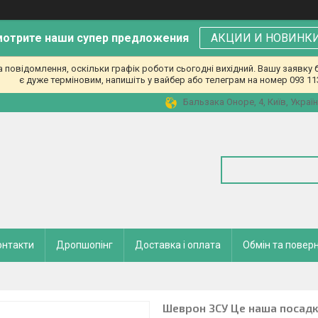
отрите наши супер предложения
АКЦИИ И НОВИНК
повідомлення, оскільки графік роботи сьогодні вихідний. Вашу заявк
є дуже терміновим, напишіть у вайбер або телеграм на номер 093 11
Бальзака Оноре, 4, Київ, Украї
онтакти
Дропшопінг
Доставка і оплата
Обмін та повер
Шеврон ЗСУ Це наша посадк