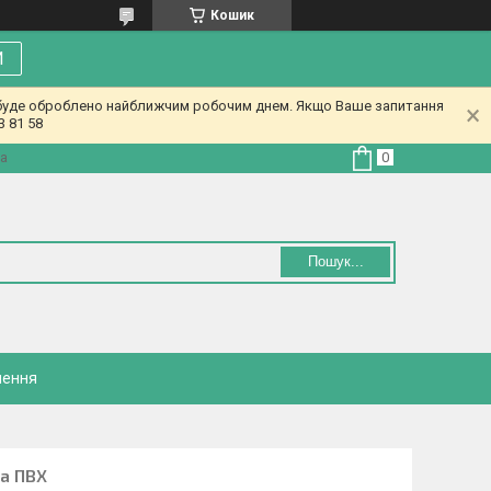
Кошик
И
у буде оброблено найближчим робочим днем. Якщо Ваше запитання
3 81 58
на
Пошук...
нення
а ПВХ