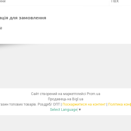
ини
ПВХ
ація для замовлення
 ₴
Сайт створений на маркетплейсі
Prom.ua
Продавець на Bigl.ua
Інтернет - магазин топових товарів. Роздріб/ ОПТ |
Поскаржитися на контент
|
Політика кон
Select Language
▼