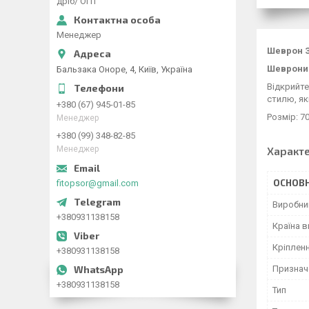
дріб/ ОПТ
Менеджер
Шеврон З
Шеврони 
Бальзака Оноре, 4, Київ, Україна
Відкрийте
стилю, як
+380 (67) 945-01-85
Розмір: 7
Менеджер
+380 (99) 348-82-85
Характ
Менеджер
ОСНОВН
fitopsor@gmail.com
Виробни
+380931138158
Країна 
Кріплен
+380931138158
Признач
+380931138158
Тип