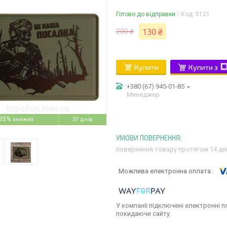
Готово до відправки
Код:
5121
130 ₴
200 ₴
Купити
Купити з
+380 (67) 945-01-85
Менеджер
35%
37 днів
повернення товару протягом 14 дн
У компанії підключені електронні п
покидаючи сайту.