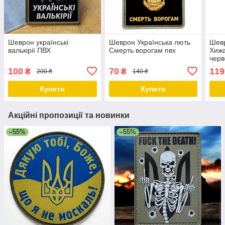
Шеврон українські
Шеврон Українська лють
Шевр
валькірії ПВХ
Смерть ворогам пвх
Хижа
черв
70×5
100
70
119
₴
₴
200 ₴
140 ₴
Купити
Купити
Акційні пропозиції та новинки
–55%
–55%