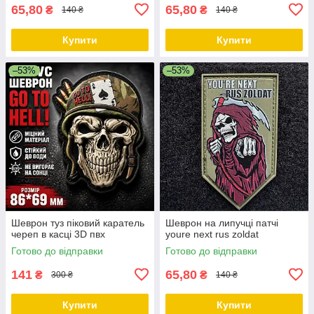
65,80
65,80
₴
₴
140 ₴
140 ₴
Купити
Купити
–53%
–53%
Шеврон туз піковий каратель
Шеврон на липучці патчі
череп в касці 3D пвх
youre next rus zoldat
Готово до відправки
Готово до відправки
141
65,80
₴
₴
300 ₴
140 ₴
Купити
Купити