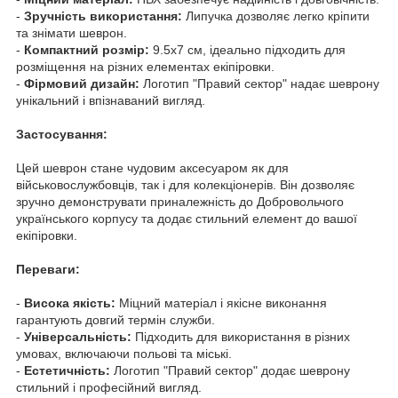
-
Зручність використання:
Липучка дозволяє легко кріпити
та знімати шеврон.
-
Компактний розмір:
9.5x7 см, ідеально підходить для
розміщення на різних елементах екіпіровки.
-
Фірмовий дизайн:
Логотип "Правий сектор" надає шеврону
унікальний і впізнаваний вигляд.
Застосування:
Цей шеврон стане чудовим аксесуаром як для
військовослужбовців, так і для колекціонерів. Він дозволяє
зручно демонструвати приналежність до Добровольчого
українського корпусу та додає стильний елемент до вашої
екіпіровки.
Переваги:
-
Висока якість:
Міцний матеріал і якісне виконання
гарантують довгий термін служби.
-
Універсальність:
Підходить для використання в різних
умовах, включаючи польові та міські.
-
Естетичність:
Логотип "Правий сектор" додає шеврону
стильний і професійний вигляд.