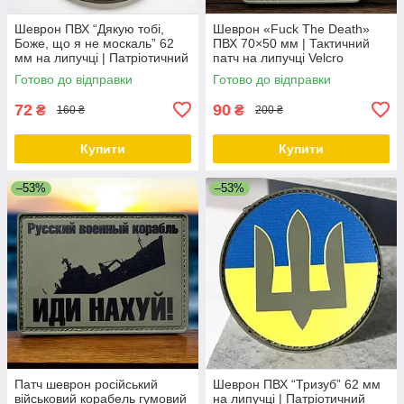
Шеврон ПВХ “Дякую тобі,
Шеврон «Fuck The Death»
Боже, що я не москаль” 62
ПВХ 70×50 мм | Тактичний
мм на липучці | Патріотичний
патч на липучці Velcro
патч Україна
Готово до відправки
Готово до відправки
72
90
₴
₴
160 ₴
200 ₴
Купити
Купити
–53%
–53%
Патч шеврон російський
Шеврон ПВХ “Тризуб” 62 мм
військовий корабель гумовий
на липучці | Патріотичний