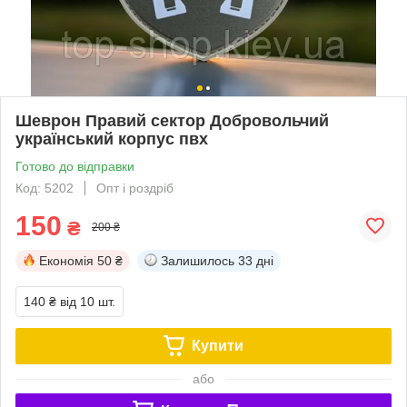
Шеврон Правий сектор Добровольчий
український корпус пвх
Готово до відправки
Код: 5202
Опт і роздріб
150
₴
200 ₴
Економія
50 ₴
Залишилось
33 дні
140 ₴
від 10 шт.
Купити
або