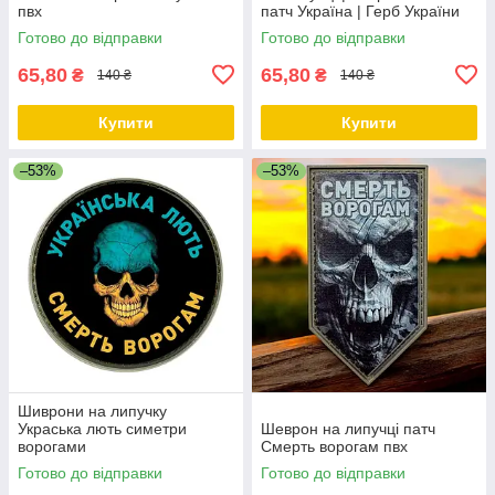
пвх
патч Україна | Герб України
Готово до відправки
Готово до відправки
65,80
65,80
₴
₴
140 ₴
140 ₴
Купити
Купити
–53%
–53%
Шиврони на липучку
Украська лють симетри
Шеврон на липучці патч
ворогами
Смерть ворогам пвх
Готово до відправки
Готово до відправки