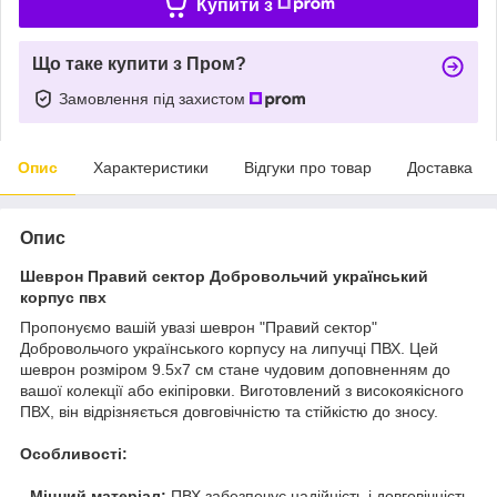
Купити з
Що таке купити з Пром?
Замовлення під захистом
Опис
Характеристики
Відгуки про товар
Доставка
Опис
Шеврон Правий сектор Добровольчий український
корпус пвх
Пропонуємо вашій увазі шеврон "Правий сектор"
Добровольчого українського корпусу на липучці ПВХ. Цей
шеврон розміром 9.5x7 см стане чудовим доповненням до
вашої колекції або екіпіровки. Виготовлений з високоякісного
ПВХ, він відрізняється довговічністю та стійкістю до зносу.
Особливості:
-
Міцний матеріал:
ПВХ забезпечує надійність і довговічність.