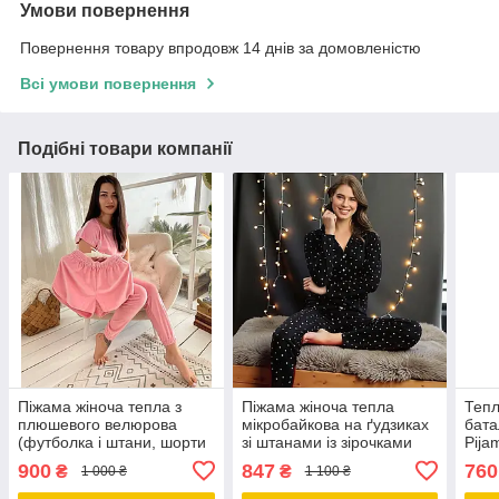
Умови повернення
Повернення товару впродовж 14 днів за домовленістю
Всі умови повернення
Подібні товари компанії
Піжама жіноча тепла з
Піжама жіноча тепла
Тепл
плюшевого велюрова
мікробайкова на ґудзиках
бата
(футболка і штани, шорти
зі штанами із зірочками
Pija
) пудра
Pijamoni Туреччина
900
847
760
₴
₴
1 000 ₴
1 100 ₴