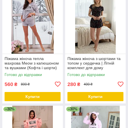
Піжама жіноча тепла
Піжама жіноча з шортами та
махрова Meow з капюшоном
топом у сердечка | Літній
та вушками (Кофта і шорти)
комплект для дому
Туреччина
Готово до відправки
Готово до відправки
560
280
₴
₴
800 ₴
400 ₴
Купити
Купити
–30%
–30%