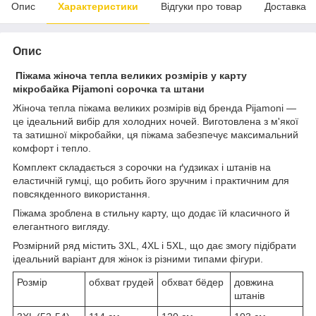
Опис
Характеристики
Відгуки про товар
Доставка
Опис
Піжама жіноча тепла великих розмірів у карту
мікробайка Pijamoni сорочка та штани
Жіноча тепла піжама великих розмірів від бренда Pijamoni —
це ідеальний вибір для холодних ночей. Виготовлена з м'якої
та затишної мікробайки, ця піжама забезпечує максимальний
комфорт і тепло.
Комплект складається з сорочки на ґудзиках і штанів на
еластичній гумці, що робить його зручним і практичним для
повсякденного використання.
Піжама зроблена в стильну карту, що додає їй класичного й
елегантного вигляду.
Розмірний ряд містить 3XL, 4XL і 5XL, що дає змогу підібрати
ідеальний варіант для жінок із різними типами фігури.
Розмір
обхват грудей
обхват бёдер
довжина
штанів