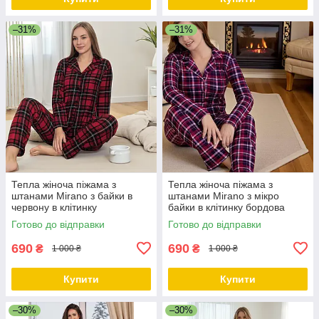
–31%
–31%
Тепла жіноча піжама з
Тепла жіноча піжама з
штанами Mirano з байки в
штанами Mirano з мікро
червону в клітинку
байки в клітинку бордова
Готово до відправки
Готово до відправки
690
690
₴
₴
1 000 ₴
1 000 ₴
Купити
Купити
–30%
–30%