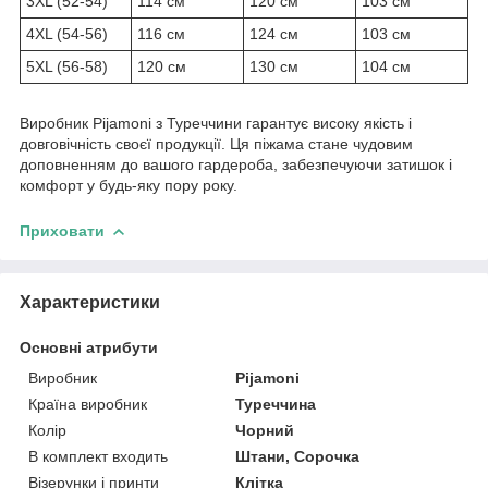
3XL (52-54)
114 см
120 см
103 см
4XL (54-56)
116 см
124 см
103 см
5XL (56-58)
120 см
130 см
104 см
Виробник Pijamoni з Туреччини гарантує високу якість і
довговічність своєї продукції. Ця піжама стане чудовим
доповненням до вашого гардероба, забезпечуючи затишок і
комфорт у будь-яку пору року.
Приховати
Характеристики
Основні атрибути
Виробник
Pijamoni
Країна виробник
Туреччина
Колір
Чорний
В комплект входить
Штани, Сорочка
Візерунки і принти
Клітка