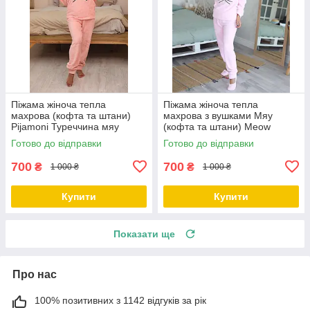
Піжама жіноча тепла
Піжама жіноча тепла
махрова (кофта та штани)
махрова з вушками Мяу
Pijamoni Туреччина мяу
(кофта та штани) Meow
розмер С
Туреччина
Готово до відправки
Готово до відправки
700
700
₴
₴
1 000 ₴
1 000 ₴
Купити
Купити
Показати ще
Про нас
100% позитивних з 1142 відгуків за рік