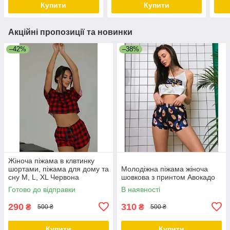
Купити
Купити
Акційні пропозиції та новинки
–42%
–38%
Жіноча піжама в клвтинку
шортами, піжама для дому та
Молодіжна піжама жіноча
сну M, L, XL Червона
шовкова з принтом Авокадо
Готово до відправки
В наявності
290
310
₴
₴
500 ₴
500 ₴
Купити
Купити