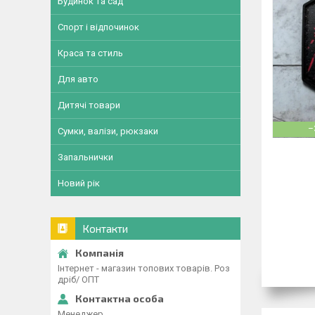
Будинок та сад
Спорт і відпочинок
Краса та стиль
Для авто
Дитячі товари
–
Сумки, валізи, рюкзаки
Запальнички
Новий рік
Контакти
Інтернет - магазин топових товарів. Роз
дріб/ ОПТ
Менеджер