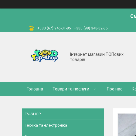
См
+380 (67) 945-01-85
+380 (99) 348-82-85
Інтернет магазин ТОПових
товарів
Головна
Товари та послуги
Про нас
К
TV-SHOP
Техніка та електроніка