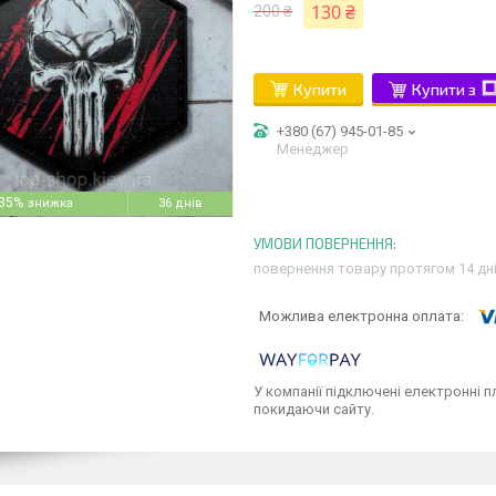
130 ₴
200 ₴
Купити
Купити з
+380 (67) 945-01-85
Менеджер
35%
36 днів
повернення товару протягом 14 дн
У компанії підключені електронні п
покидаючи сайту.