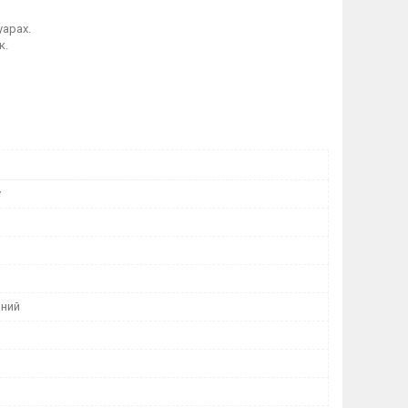
уарах.
к.
у
ний