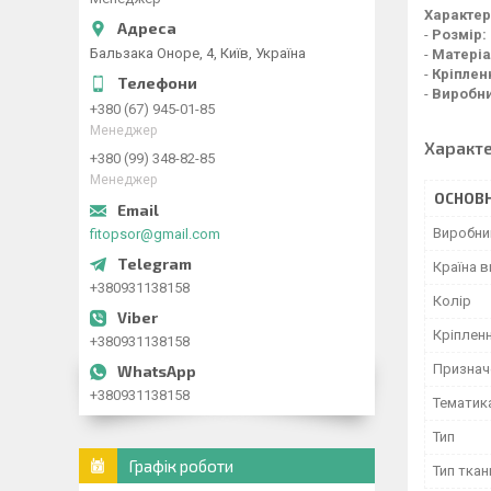
Характер
-
Розмір:
Бальзака Оноре, 4, Київ, Україна
-
Матеріа
-
Кріплен
-
Виробн
+380 (67) 945-01-85
Менеджер
Характ
+380 (99) 348-82-85
Менеджер
ОСНОВН
Виробни
fitopsor@gmail.com
Країна 
+380931138158
Колір
Кріплен
+380931138158
Признач
+380931138158
Тематик
Тип
Графік роботи
Тип ткан