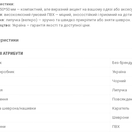
истики:
50*50 мм — компактний, але виразний акцент на вашому одязі або аксес
л:
високоякісний гумовий ПВХ — міцний, зносостійкий і приємний на доти
ня:
липучка (велкро) — зручно та швидко прикріпити або зняти шеврон.
ицтво:
Україна — гарантія якості та доступної ціни.
еристики
І АТРИБУТИ
к
Без бренд
виробник
Україна
Чорний
ня
Липучка
ення
Повсякден
а шеврона/нашивки
Каратель
Шеврони
ини
ПВХ