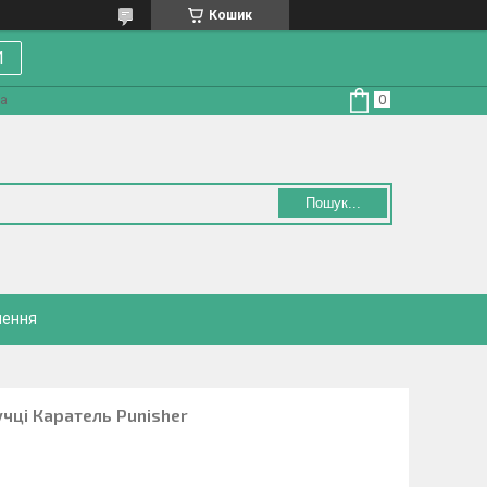
Кошик
И
на
Пошук...
нення
чці Каратель Punisher