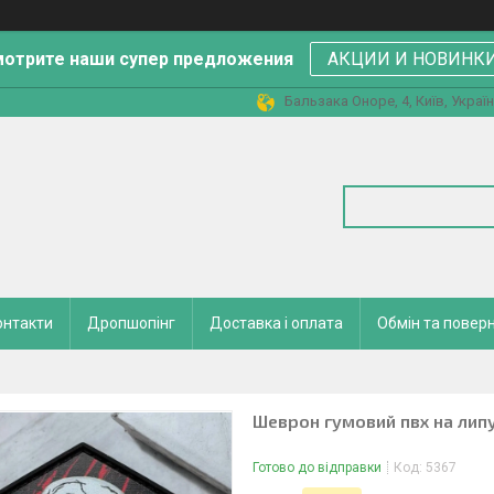
отрите наши супер предложения
АКЦИИ И НОВИНК
Бальзака Оноре, 4, Київ, Украї
онтакти
Дропшопінг
Доставка і оплата
Обмін та повер
Шеврон гумовий пвх на липу
Готово до відправки
Код:
5367