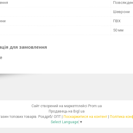
ення
Повсякден
Шеврони
ини
ПВХ
50 мм
ація для замовлення
 ₴
Сайт створений на маркетплейсі
Prom.ua
Продавець на Bigl.ua
Інтернет - магазин топових товарів. Роздріб/ ОПТ |
Поскаржитися на контент
|
Політика кон
Select Language
▼