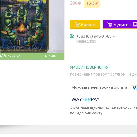
120 ₴
200 ₴
Купити
Купити з
+380 (67) 945-01-85
Менеджер
40%
37 днів
повернення товару протягом 14 дн
У компанії підключені електронні п
покидаючи сайту.