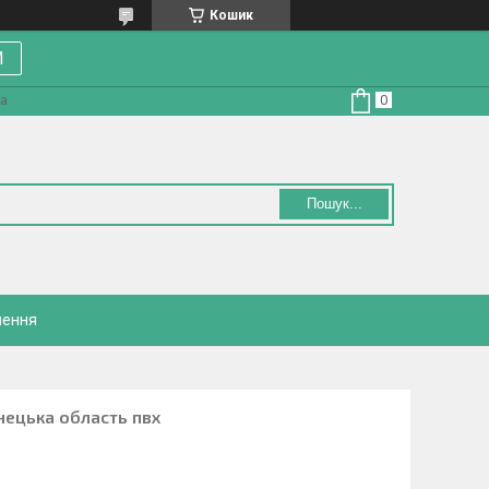
Кошик
И
на
Пошук...
нення
нецька область пвх