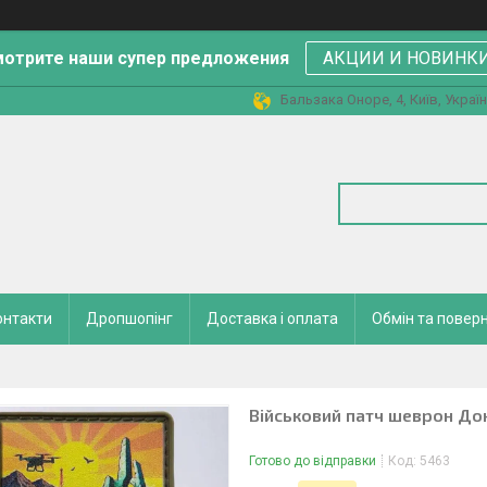
отрите наши супер предложения
АКЦИИ И НОВИНК
Бальзака Оноре, 4, Київ, Украї
онтакти
Дропшопінг
Доставка і оплата
Обмін та повер
Військовий патч шеврон До
Готово до відправки
Код:
5463