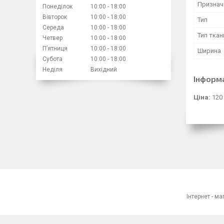
Признач
Понеділок
10:00
18:00
Вівторок
10:00
18:00
Тип
Середа
10:00
18:00
Тип ткан
Четвер
10:00
18:00
Пʼятниця
10:00
18:00
Ширина
Субота
10:00
18:00
Неділя
Вихідний
Інформ
Ціна:
120