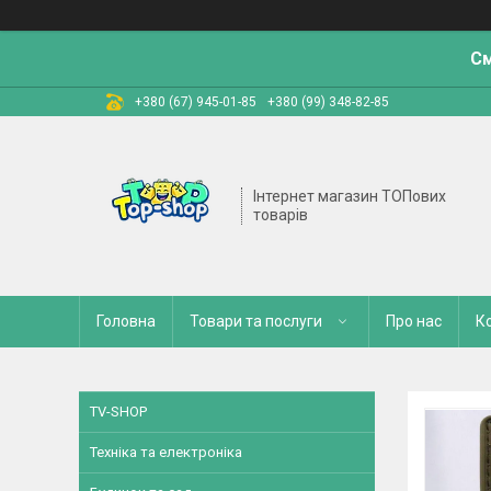
См
+380 (67) 945-01-85
+380 (99) 348-82-85
Інтернет магазин ТОПових
товарів
Головна
Товари та послуги
Про нас
К
TV-SHOP
Техніка та електроніка