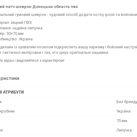
ий патч шеврон Донецька область пвх
нальний гумовий шеврон - чудовий спосіб додати нотку іронії та войовни
ріал: міцний ПВХ
лення: надійна липучка
ір: 50×70 мм
бництво: Україна
дизайн із зухвалим посилом підкреслить вашу харизму і бойовий настрі
 тактичної екіпіровки і тих, хто цінує оригінальні нашивки.
е зараз і виділяйтеся з характером!
еристики
І АТРИБУТИ
к
Без бренд
виробник
Україна
70 мм
ня
Липучка