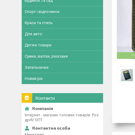
Будинок та сад
Спорт і відпочинок
Краса та стиль
Для авто
Дитячі товари
–
Сумки, валізи, рюкзаки
Запальнички
Новий рік
Контакти
Інтернет - магазин топових товарів. Роз
дріб/ ОПТ
Менеджер