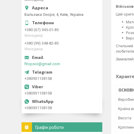
Військов
Цей оригі
Бальзака Оноре, 4, Київ, Україна
Мате
Кріп
+380 (67) 945-01-85
Розм
Менеджер
Виро
+380 (99) 348-82-85
Стильний 
Менеджер
любителів
Замовляйт
fitopsor@gmail.com
Характ
+380931138158
ОСНОВН
+380931138158
Виробни
+380931138158
Країна 
Висота
Графік роботи
Кріплен