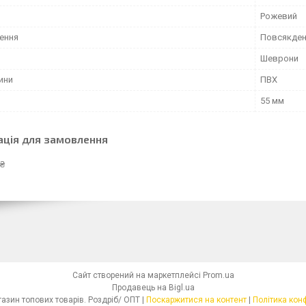
Рожевий
ення
Повсякден
Шеврони
ини
ПВХ
55 мм
ація для замовлення
 ₴
Сайт створений на маркетплейсі
Prom.ua
Продавець на Bigl.ua
Інтернет - магазин топових товарів. Роздріб/ ОПТ |
Поскаржитися на контент
|
Політика кон