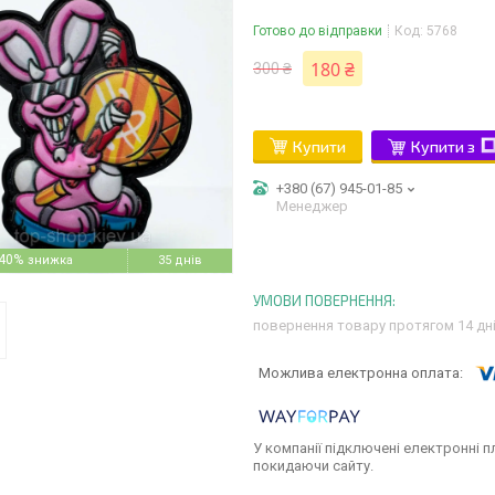
Готово до відправки
Код:
5768
180 ₴
300 ₴
Купити
Купити з
+380 (67) 945-01-85
Менеджер
40%
35 днів
повернення товару протягом 14 дн
У компанії підключені електронні п
покидаючи сайту.