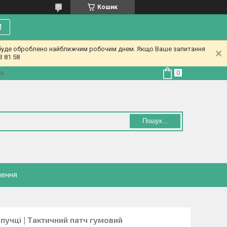
Кошик
И
у буде оброблено найближчим робочим днем. Якщо Ваше запитання
3 81 58
на
Пошук...
нення
пучці | Тактичний патч гумовий