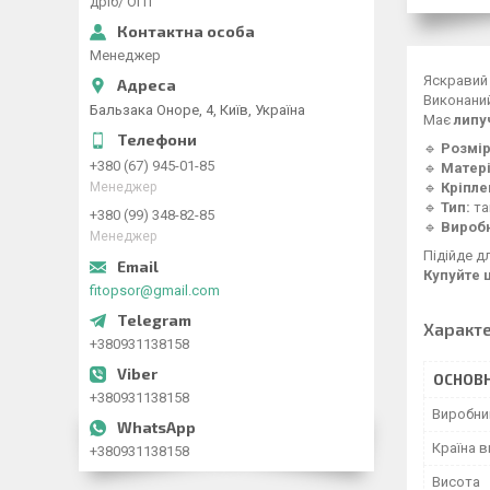
дріб/ ОПТ
Менеджер
Яскравий
Виконаний
Бальзака Оноре, 4, Київ, Україна
Має
липу
🔹
Розмір
+380 (67) 945-01-85
🔹
Матері
🔹
Кріпле
Менеджер
🔹
Тип:
та
+380 (99) 348-82-85
🔹
Вироб
Менеджер
Підійде д
Купуйте 
fitopsor@gmail.com
Характ
+380931138158
ОСНОВН
+380931138158
Виробни
Країна 
+380931138158
Висота