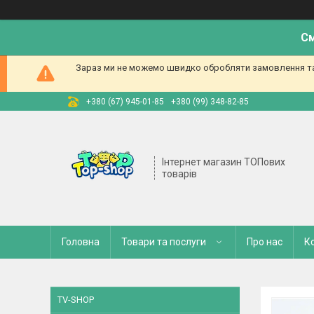
См
Зараз ми не можемо швидко обробляти замовлення та 
+380 (67) 945-01-85
+380 (99) 348-82-85
Інтернет магазин ТОПових
товарів
Головна
Товари та послуги
Про нас
К
TV-SHOP