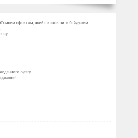
об’ємним ефектом, який не залишить байдужим.
.
епку.
сякденного одягу.
ядження!
у