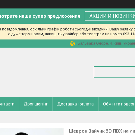
отрите наши супер предложения
АКЦИИ И НОВИНК
повідомлення, оскільки графік роботи сьогодні вихідний. Вашу заявк
є дуже терміновим, напишіть у вайбер або телеграм на номер 093 11
Бальзака Оноре, 4, Київ, Украї
онтакти
Дропшопінг
Доставка і оплата
Обмін та повер
Шеврон Зайчик 3D ПВХ на ли