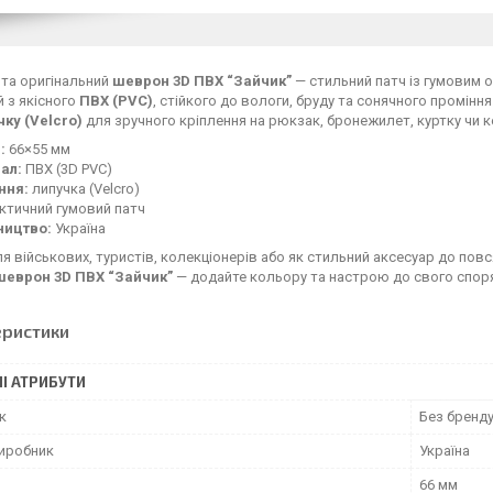
 та оригінальний
шеврон 3D ПВХ “Зайчик”
— стильний патч із гумовим 
 з якісного
ПВХ (PVC)
, стійкого до вологи, бруду та сонячного проміння
чку (Velcro)
для зручного кріплення на рюкзак, бронежилет, куртку чи к
:
66×55 мм
ал:
ПВХ (3D PVC)
ння:
липучка (Velcro)
ктичний гумовий патч
ництво:
Україна
ля військових, туристів, колекціонерів або як стильний аксесуар до пов
шеврон 3D ПВХ “Зайчик”
— додайте кольору та настрою до свого спор
еристики
І АТРИБУТИ
к
Без бренд
виробник
Україна
66 мм