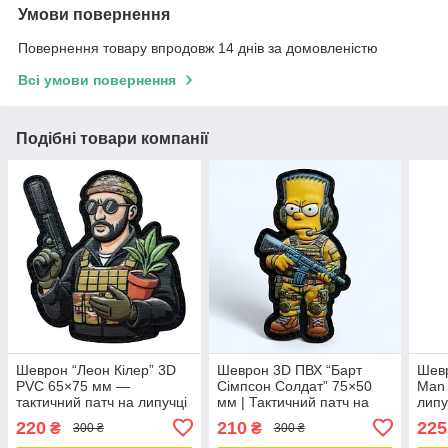
Умови повернення
Повернення товару впродовж 14 днів за домовленістю
Всі умови повернення
Подібні товари компанії
Шеврон “Леон Кілер” 3D
Шеврон 3D ПВХ “Барт
Шевр
PVC 65×75 мм —
Сімпсон Солдат” 75×50
Man 
тактичний патч на липучці
мм | Тактичний патч на
липу
Velcro
липучці PVC Patch
Patc
220
210
225
₴
₴
300 ₴
300 ₴