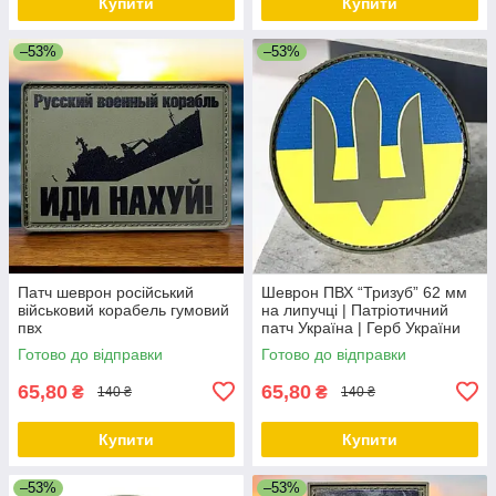
Купити
Купити
–53%
–53%
Патч шеврон російський
Шеврон ПВХ “Тризуб” 62 мм
військовий корабель гумовий
на липучці | Патріотичний
пвх
патч Україна | Герб України
Готово до відправки
Готово до відправки
65,80
65,80
₴
₴
140 ₴
140 ₴
Купити
Купити
–53%
–53%