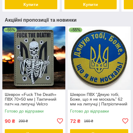
Купити
Купити
Акційні пропозиції та новинки
–55%
–55%
Шеврон «Fuck The Death»
Шеврон ПВХ “Дякую тобі,
ПВХ 70×50 мм | Тактичний
Боже, що я не москаль” 62
патч на липучці Velcro
мм на липучці | Патріотичний
патч Україна
Готово до відправки
Готово до відправки
90
72
₴
₴
200 ₴
160 ₴