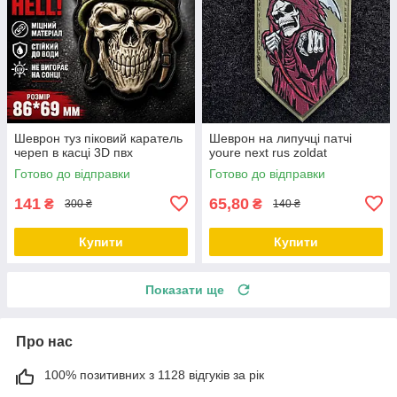
Шеврон туз піковий каратель
Шеврон на липучці патчі
череп в касці 3D пвх
youre next rus zoldat
Готово до відправки
Готово до відправки
141
65,80
₴
₴
300 ₴
140 ₴
Купити
Купити
Показати ще
Про нас
100% позитивних з 1128 відгуків за рік