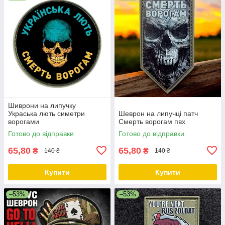
Шиврони на липучку
Украська лють симетри
Шеврон на липучці патч
ворогами
Смерть ворогам пвх
Готово до відправки
Готово до відправки
65,80
65,80
₴
₴
140 ₴
140 ₴
Купити
Купити
–53%
–53%