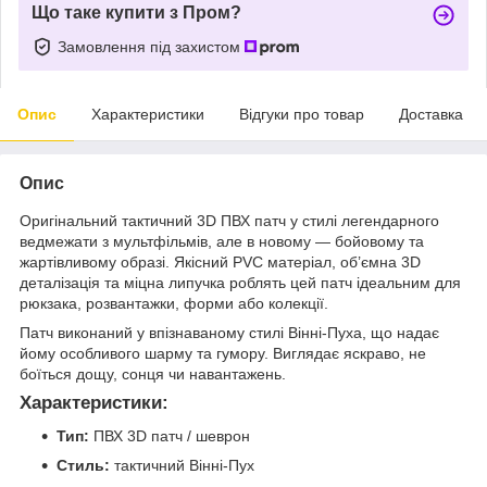
Що таке купити з Пром?
Замовлення під захистом
Опис
Характеристики
Відгуки про товар
Доставка
Опис
Оригінальний тактичний 3D ПВХ патч у стилі легендарного
ведмежати з мультфільмів, але в новому — бойовому та
жартівливому образі. Якісний PVC матеріал, об’ємна 3D
деталізація та міцна липучка роблять цей патч ідеальним для
рюкзака, розвантажки, форми або колекції.
Патч виконаний у впізнаваному стилі Вінні-Пуха, що надає
йому особливого шарму та гумору. Виглядає яскраво, не
боїться дощу, сонця чи навантажень.
Характеристики:
Тип:
ПВХ 3D патч / шеврон
Стиль:
тактичний Вінні-Пух