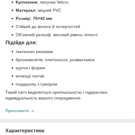
Кріплення:
липучка Velcro
Матеріал:
міцний PVC
Розмір:
75×42 мм
Стійкий до вологи й потертостей
Об’ємний рельєф, високий рівень чіткості
Підійде для:
тактичних рюкзаків
бронежилетів, плитоносок, розвантажок
курток і форми
колекції патчів
подарунку з гумором
Такий патч виділяється оригінальністю і підкреслює
індивідуальність вашого спорядження.
Приховати
Характеристики