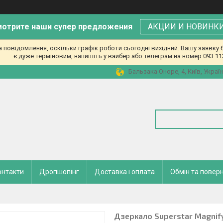
отрите наши супер предложения
АКЦИИ И НОВИНК
повідомлення, оскільки графік роботи сьогодні вихідний. Вашу заявк
є дуже терміновим, напишіть у вайбер або телеграм на номер 093 11
Бальзака Оноре, 4, Київ, Украї
онтакти
Дропшопінг
Доставка і оплата
Обмін та повер
Дзеркало Superstar Magnify