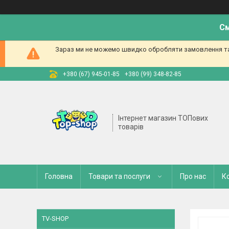
См
Зараз ми не можемо швидко обробляти замовлення та 
+380 (67) 945-01-85
+380 (99) 348-82-85
Інтернет магазин ТОПових
товарів
Головна
Товари та послуги
Про нас
К
TV-SHOP