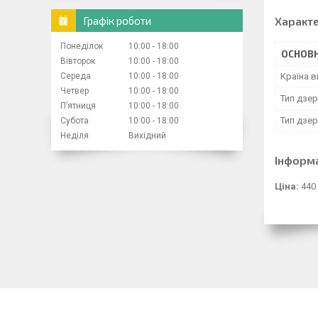
Графік роботи
Характ
Понеділок
10:00
18:00
ОСНОВН
Вівторок
10:00
18:00
Середа
10:00
18:00
Країна 
Четвер
10:00
18:00
Тип дзе
Пʼятниця
10:00
18:00
Тип дзер
Субота
10:00
18:00
Неділя
Вихідний
Інформ
Ціна:
440