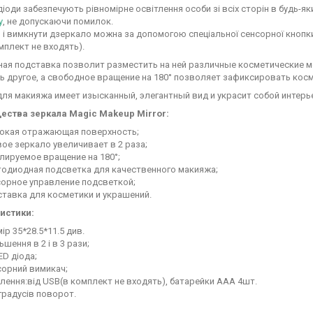
діоди забезпечують рівномірне освітлення особи зі всіх сторін в будь-я
у
, не допускаючи помилок.
і вимкнути дзеркало можна за допомогою спеціальної сенсорної кнопки
мплект не входять).
ая подставка позволит разместить на ней различные косметические мел
ь другое, а свободное вращение на 180° позволяет зафиксировать кос
ля макияжа имеет изысканный, элегантный вид и украсит собой интерь
ства зеркала Magic Makeup Mirror:
окая отражающая поверхность;
ое зеркало увеличивает в 2 раза;
лируемое вращение на 180°;
тодиодная подсветка для качественного макияжа;
сорное управление подсветкой;
ставка для косметики и украшений.
истики:
ір 35*28.5*11.5 див.
ьшення в 2 і в 3 рази;
ED діода;
сорний вимикач;
ення:від USB(в комплект не входять), батарейки ААА 4шт.
градусів поворот.