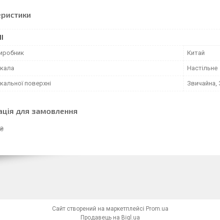
еристики
І
виробник
Китай
ркала
Настільне
кальної поверхні
Звичайна,
ація для замовлення
 ₴
Сайт створений на маркетплейсі
Prom.ua
Продавець на Bigl.ua