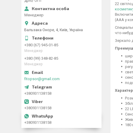
дріб/ ОПТ
22 світло
косметик
Включити 
Менеджер
(AAA у ко
Специальн
Бальзака Оноре, 4, Київ, Україна
что-нибуд
Зеркало д
+380 (67) 945-01-85
Преимуще
Менеджер
шир
+380 (99) 348-82-85
прав
Менеджер
регу
све
сен
fitopsor@gmail.com
под
Характер
+380931138158
Розм
Збіл
+380931138158
22 L
Сен
Живл
+380931138158
180 