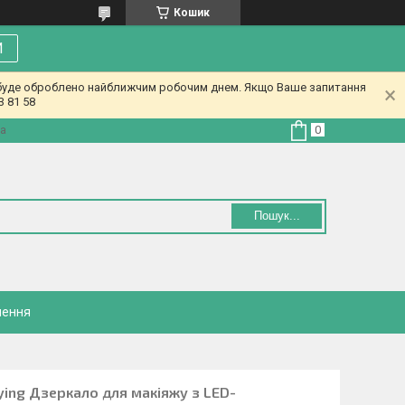
Кошик
И
у буде оброблено найближчим робочим днем. Якщо Ваше запитання
3 81 58
на
Пошук...
нення
ing Дзеркало для макіяжу з LED-