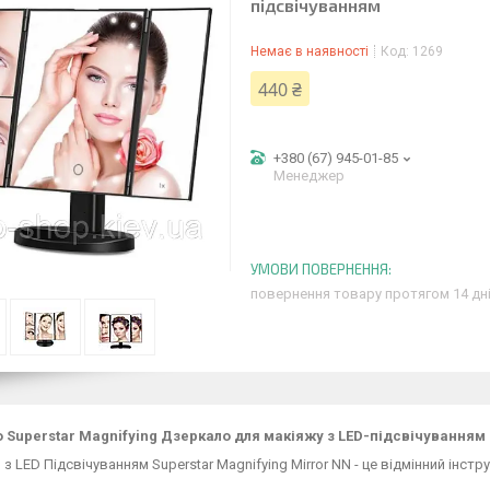
підсвічуванням
Немає в наявності
Код:
1269
440 ₴
+380 (67) 945-01-85
Менеджер
повернення товару протягом 14 дн
 Superstar Magnifying Дзеркало для макіяжу з LED-підсвічуванням
з LED Підсвічуванням Superstar Magnifying Mirror NN - це відмінний інст