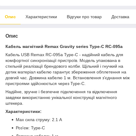
Опис
Характеристики
Відгуки про товар
Доставка
Опис
Кабель магнітний Remax Gravity series Type-C RC-095a
Кабель USB Remax RC-095a Type-C - надійний кабель для
комфортної синхронізації пристроїв. Модель упакована в
стильній реалізації брендового колби. Щільний і гнучкий на
дотик матеріал кабелю гарантує збереження обплетення на
довгий час. Довжина кабелю 1 м. Встановлення з'єднання між
пристроями здійснюється через Type-C.
Надійне, зручне і безпечне підключення та відключення
завдяки використанню унікальної конструкції магнітного
штекера.
Характеристики:
Max сила струму: 2.1 А
Роз'єм: Type-C
Довжина кабелю: 1 м