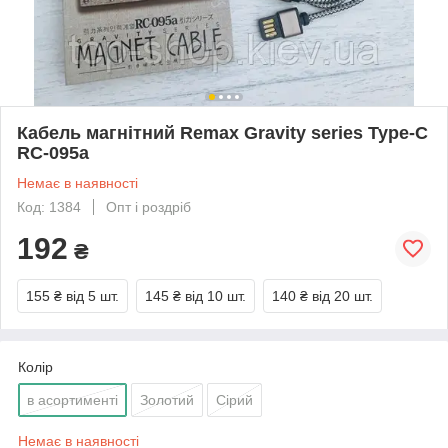
Кабель магнітний Remax Gravity series Type-C
RC-095a
Немає в наявності
Код: 1384
Опт і роздріб
192
₴
155 ₴
від 5 шт.
145 ₴
від 10 шт.
140 ₴
від 20 шт.
Колір
в асортименті
Золотий
Сірий
Немає в наявності