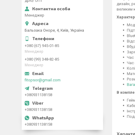
дріб/ ОПТ
дизайн, р
великим 
Менеджер
Характер
Мод
Бальзака Оноре, 4, Київ, Україна
Підт
Blue
Відс
+380 (67) 945-01-85
Вбуд
Менеджер
Заря
Час 
+380 (99) 348-82-85
Час
Менеджер
Колі
Мате
Розм
fitopsor@gmail.com
Вага
В комплек
+380931138158
Гей
Каб
+380931138158
Інст
Под
+380931138158
Характ