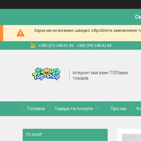
См
Зараз ми не можемо швидко обробляти замовлення та 
+380 (67) 945-01-85
+380 (99) 348-82-85
Інтернет магазин ТОПових
товарів
Головна
Товари та послуги
Про нас
К
TV-SHOP