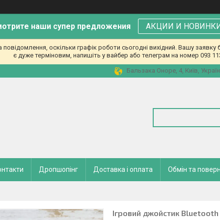
отрите наши супер предложения
АКЦИИ И НОВИНК
повідомлення, оскільки графік роботи сьогодні вихідний. Вашу заявк
є дуже терміновим, напишіть у вайбер або телеграм на номер 093 11
Бальзака Оноре, 4, Київ, Украї
онтакти
Дропшопінг
Доставка і оплата
Обмін та повер
Ігровий джойстик Bluetooth