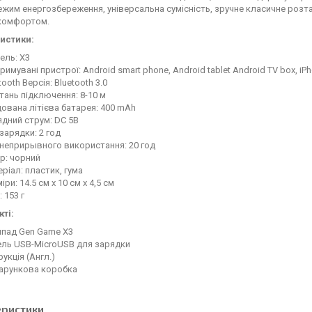
ежим енергозбереження, універсальна сумісність, зручне класичне розта
комфортом.
истики:
ель: X3
римувані пристрої: Android smart phone, Android tablet Android TV box, iPh
tooth Версія: Bluetooth 3.0
тань підключення: 8-10 м
ована літієва батарея: 400 mAh
дний струм: DC 5В
зарядки: 2 год
 неприрывного використання: 20 год
р: чорний
ріал: пластик, гума
іри: 14.5 см x 10 см x 4,5 см
: 153 г
ті:
мпад Gen Game X3
ель USB-MicroUSB для зарядки
рукція (Англ.)
арункова коробка
еристики