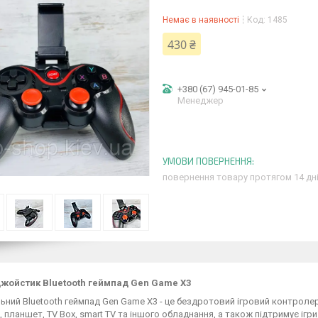
Немає в наявності
Код:
1485
430 ₴
+380 (67) 945-01-85
Менеджер
повернення товару протягом 14 дн
джойстик Bluetooth геймпад Gen Game X3
ьний Bluetooth геймпад Gen Game X3 - це бездротовий ігровий контролер
 планшет, TV Box, smart TV та іншого обладнання, а також підтримує ігр