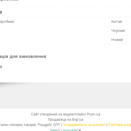
І
виробник
Китай
Чорний
Новий
ація для замовлення
 ₴
Сайт створений на маркетплейсі
Prom.ua
Продавець на Bigl.ua
Інтернет - магазин топових товарів. Роздріб/ ОПТ |
Поскаржитися на контент
|
Політика кон
Select Language
▼