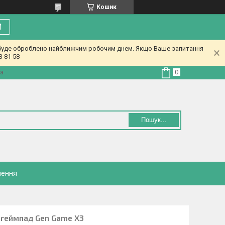
Кошик
И
у буде оброблено найближчим робочим днем. Якщо Ваше запитання
3 81 58
на
Пошук...
нення
 геймпад Gen Game X3